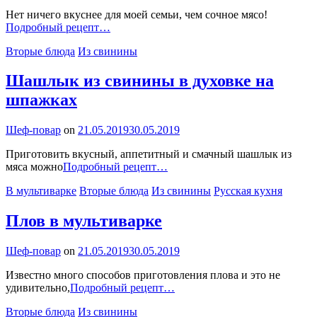
Нет ничего вкуснее для моей семьи, чем сочное мясо!
Медальоны
Подробный рецепт…
из
Categories
Вторые блюда
Из свинины
свинины
под
луком
Шашлык из свинины в духовке на
и
шпажках
помидорами
By
Шеф-повар
on
21.05.2019
30.05.2019
Приготовить вкусный, аппетитный и смачный шашлык из
Шашлык
мяса можно
Подробный рецепт…
из
Categories
В мультиварке
Вторые блюда
Из свинины
Русская кухня
свинины
в
духовке
Плов в мультиварке
на
шпажках
By
Шеф-повар
on
21.05.2019
30.05.2019
Известно много способов приготовления плова и это не
Плов
удивительно,
Подробный рецепт…
в
Categories
Вторые блюда
Из свинины
мультиварке