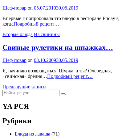
домашнему
By
Шеф-повар
on
05.07.2010
30.05.2019
Впервые я попробовала это блюдо в ресторане Friday’s,
Фаршированные
когда
Подробный рецепт…
беконом
Categories
Вторые блюда
Из свинины
и
сыром
картофельный
Свиные рулетики на шпажках…
дольки.
М-
By
Шеф-повар
on
08.10.2009
30.05.2019
м-
м-
Я, начинаю возвращаться. Шурка, а ты? Очередная,
м-
Свиные
«свинская» бредня…
Подробный рецепт…
м!
рулетики
Навигация
Предыдущие записи
на
Search
шпажках…
по
for:
записям
YA РСЯ
Рубрики
Блюда из лаваша
(71)