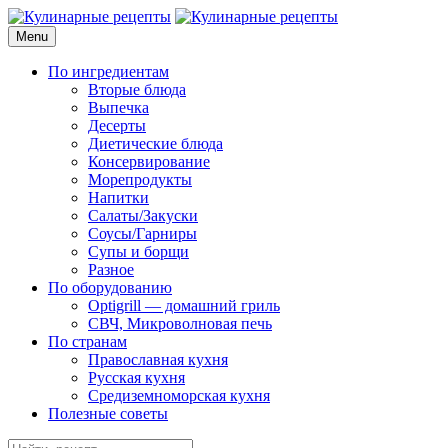
Skip
to
Menu
Кулинарные рецепты
для домашнего приготовления
content
По ингредиентам
Вторые блюда
Выпечка
Десерты
Диетические блюда
Консервирование
Морепродукты
Напитки
Салаты/Закуски
Соусы/Гарниры
Супы и борщи
Разное
По оборудованию
Optigrill — домашний гриль
СВЧ, Микроволновая печь
По странам
Православная кухня
Русская кухня
Средиземноморская кухня
Полезные советы
Search