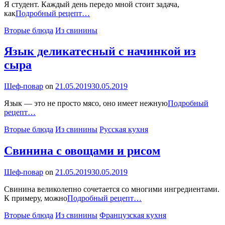
Я студент. Каждый день передо мной стоит задача,
Жареная
как
Подробный рецепт…
свиная
Categories
Вторые блюда
Из свинины
печень
Язык деликатесный с начинкой из
сыра
By
Шеф-повар
on
21.05.2019
30.05.2019
Язык — это не просто мясо, оно имеет нежную
Подробный
Язык
рецепт…
деликатесный
Categories
Вторые блюда
Из свинины
Русская кухня
с
начинкой
из
Свинина с овощами и рисом
сыра
By
Шеф-повар
on
21.05.2019
30.05.2019
Свинина великолепно сочетается со многими ингредиентами.
Свинина
К примеру, можно
Подробный рецепт…
с
Categories
Вторые блюда
Из свинины
Французская кухня
овощами
и