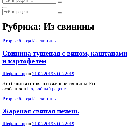
for:
Search
Search
for:
Site
Рубрика:
Из свинины
Overlay
Categories
Вторые блюда
Из свинины
Свинина тушеная с вином, каштанами
и картофелем
By
Шеф-повар
on
21.05.2019
30.05.2019
Это блюдо я готовлю из жирной свинины. Его
Свинина
особенность
Подробный рецепт…
тушеная
Categories
Вторые блюда
Из свинины
с
вином,
каштанами
Жареная свиная печень
и
картофелем
By
Шеф-повар
on
21.05.2019
30.05.2019