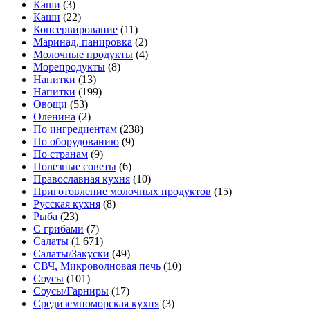
Каши
(3)
Каши
(22)
Консервирование
(11)
Маринад, панировка
(2)
Молочные продукты
(4)
Морепродукты
(8)
Напитки
(13)
Напитки
(199)
Овощи
(53)
Оленина
(2)
По ингредиентам
(238)
По оборудованию
(9)
По странам
(9)
Полезные советы
(6)
Православная кухня
(10)
Приготовление молочных продуктов
(15)
Русская кухня
(8)
Рыба
(23)
С грибами
(7)
Салаты
(1 671)
Салаты/Закуски
(49)
СВЧ, Микроволновая печь
(10)
Соусы
(101)
Соусы/Гарниры
(17)
Средиземноморская кухня
(3)