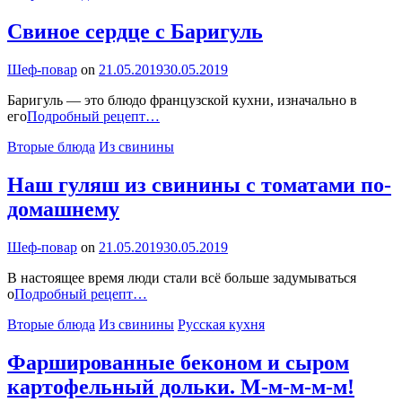
Свиное сердце с Баригуль
By
Шеф-повар
on
21.05.2019
30.05.2019
Баригуль — это блюдо французской кухни, изначально в
Свиное
его
Подробный рецепт…
сердце
Categories
Вторые блюда
Из свинины
с
Баригуль
Наш гуляш из свинины с томатами по-
домашнему
By
Шеф-повар
on
21.05.2019
30.05.2019
В настоящее время люди стали всё больше задумываться
Наш
о
Подробный рецепт…
гуляш
Categories
Вторые блюда
Из свинины
Русская кухня
из
свинины
с
Фаршированные беконом и сыром
томатами
картофельный дольки. М-м-м-м-м!
по-