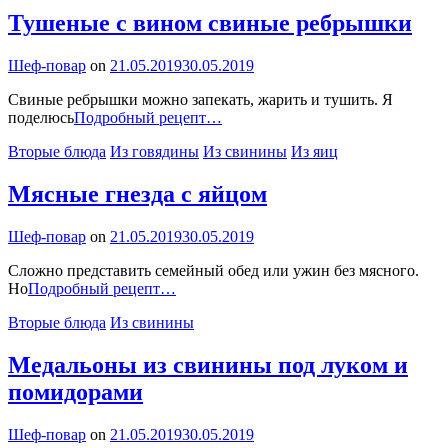
рисом
Тушеные с вином свиные ребрышки
By
Шеф-повар
on
21.05.2019
30.05.2019
Свиные ребрышки можно запекать, жарить и тушить. Я
Тушеные
поделюсь
Подробный рецепт…
с
Categories
Вторые блюда
Из говядины
Из свинины
Из яиц
вином
свиные
ребрышки
Мясные гнезда с яйцом
By
Шеф-повар
on
21.05.2019
30.05.2019
Сложно представить семейный обед или ужин без мясного.
Мясные
Но
Подробный рецепт…
гнезда
Categories
Вторые блюда
Из свинины
с
яйцом
Медальоны из свинины под луком и
помидорами
By
Шеф-повар
on
21.05.2019
30.05.2019