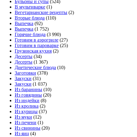
Бульоны и супы
(524)
В мультиварке
(1)
Вегетарианские рецепты
(2)
Вторые блюда
(110)
Выпечка
(92)
Выпечка
(1 752)
Горячие блюда
(3 990)
Готовим в аэрогриле
(27)
Готовим в пароварке
(25)
Грузинская кухня
(2)
Десерты
(34)
Десерты
(1 367)
Диетические блюда
(10)
Заготовки
(378)
Закуски
(31)
Закуски
(1 037)
Из баранины
(10)
Из говядины
(20)
Из индейки
(8)
Из кролика
(2)
Из курицы
(37)
Из муки
(12)
Из печени
(1)
Из свинины
(20)
Из яиц
(4)