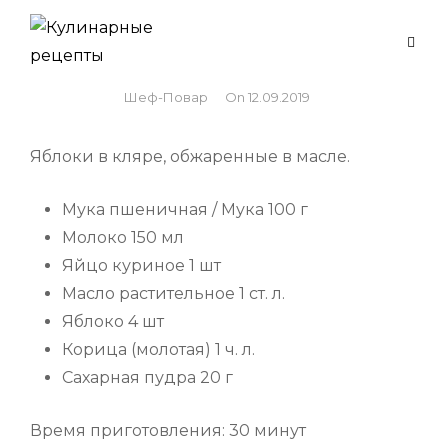
Skip
to
Яблоки в кляре
content
By
Шеф-Повар
On
12.09.2019
Яблоки в кляре, обжаренные в масле.
Мука пшеничная / Мука 100 г
Молоко 150 мл
Яйцо куриное 1 шт
Масло растительное 1 ст. л.
Яблоко 4 шт
Корица (молотая) 1 ч. л.
Сахарная пудра 20 г
Время приготовления: 30 минут