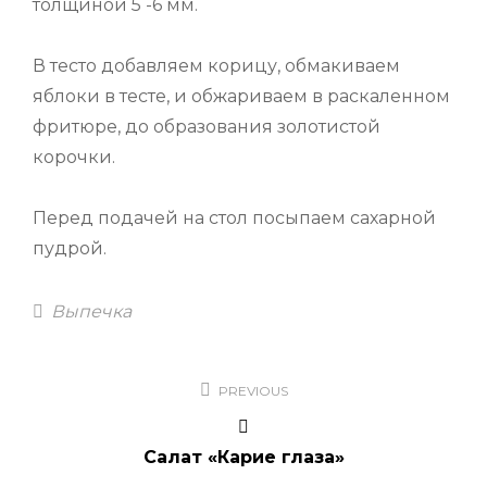
толщиной 5 -6 мм.
В тесто добавляем корицу, обмакиваем
яблоки в тесте, и обжариваем в раскалeнном
фритюре, до образования золотистой
корочки.
Перед подачей на стол посыпаем сахарной
пудрой.
Categories
Выпечка
Навигация
PREVIOUS
по
записям
Салат «Карие глаза»