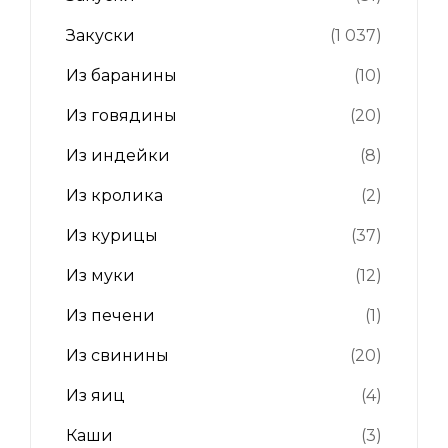
Закуски
(1 037)
Из баранины
(10)
Из говядины
(20)
Из индейки
(8)
Из кролика
(2)
Из курицы
(37)
Из муки
(12)
Из печени
(1)
Из свинины
(20)
Из яиц
(4)
Каши
(3)