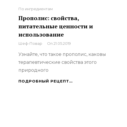
Categories
По ингредиентам
Прополис: свойства,
питательные ценности и
использование
By
Шеф-Повар
On
21.05.2019
Узнайте, что такое прополис, каковы
терапевтические свойства этого
природного
ПРОПОЛИС:
ПОДРОБНЫЙ РЕЦЕПТ…
СВОЙСТВА,
ПИТАТЕЛЬНЫЕ
ЦЕННОСТИ
И
ИСПОЛЬЗОВАНИЕ