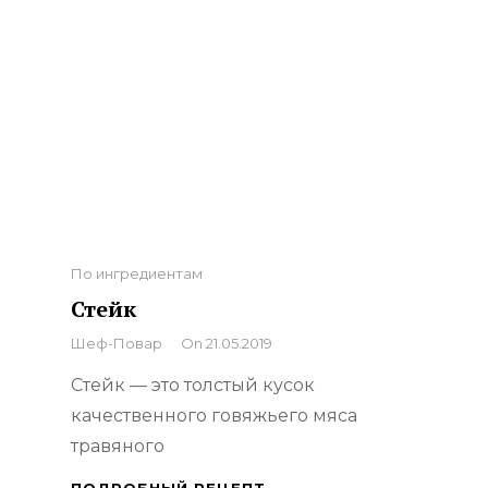
Categories
По ингредиентам
Стейк
By
Шеф-Повар
On
21.05.2019
Стейк — это толстый кусок
качественного говяжьего мяса
травяного
СТЕЙК