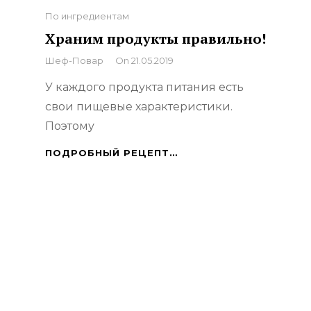
Categories
По ингредиентам
Храним продукты правильно!
By
Шеф-Повар
On
21.05.2019
У каждого продукта питания есть
свои пищевые характеристики.
Поэтому
ХРАНИМ
ПОДРОБНЫЙ РЕЦЕПТ…
ПРОДУКТЫ
ПРАВИЛЬНО!