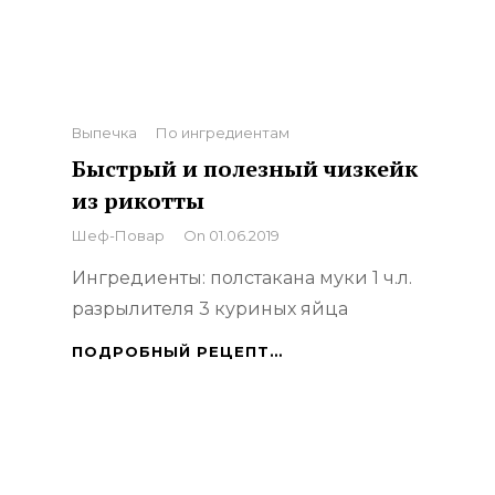
Categories
Выпечка
По ингредиентам
Быстрый и полезный чизкейк
из рикотты
By
Шеф-Повар
On
01.06.2019
Ингредиенты: полстакана муки 1 ч.л.
разрылителя 3 куриных яйца
БЫСТРЫЙ
ПОДРОБНЫЙ РЕЦЕПТ…
И
ПОЛЕЗНЫЙ
ЧИЗКЕЙК
ИЗ
РИКОТТЫ