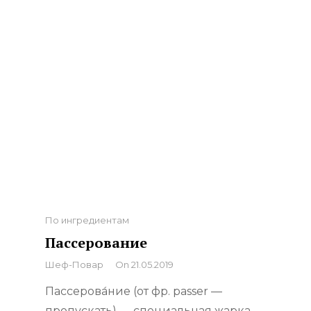
Categories
По ингредиентам
Пассерование
By
Шеф-Повар
On
21.05.2019
Пассерова́ние (от фр. passer —
пропускать) — специальная жарка