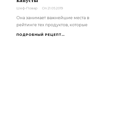
капусты
By
Шеф-Повар
On
21.05.2019
Она занимает важнейшие места в
рейтинге тех продуктов, которые
КОЛЬРАБИ:
ПОДРОБНЫЙ РЕЦЕПТ…
НЕПРОСТАЯ
РОДСТВЕННИЦА
ТРАДИЦИОННОЙ
КАПУСТЫ