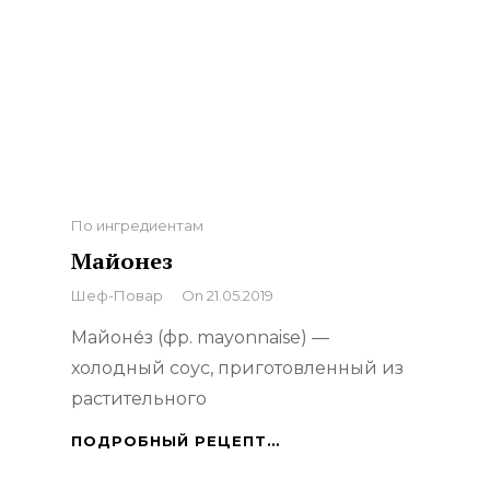
Categories
По ингредиентам
Майонез
By
Шеф-Повар
On
21.05.2019
Майоне́з (фр. mayonnaise) —
холодный соус, приготовленный из
растительного
МАЙОНЕЗ
ПОДРОБНЫЙ РЕЦЕПТ…