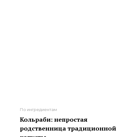
Categories
По ингредиентам
Кольраби: непростая
родственница традиционной