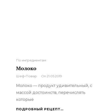
Categories
По ингредиентам
Молоко
By
Шеф-Повар
On
21.05.2019
Молоко — продукт удивительный, с
массой достоинств, перечислять
которые
МОЛОКО
ПОДРОБНЫЙ РЕЦЕПТ…