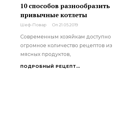
10 способов разнообразить
привычные котлеты
By
Шеф-Повар
On
21.05.2019
Современным хозяйкам доступно
огромное количество рецептов из
мясных продуктов,
10
ПОДРОБНЫЙ РЕЦЕПТ…
СПОСОБОВ
РАЗНООБРАЗИТЬ
ПРИВЫЧНЫЕ
КОТЛЕТЫ