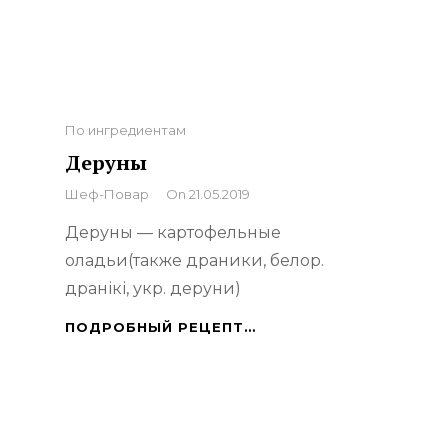
Categories
По ингредиентам
Деруны
By
Шеф-Повар
On
21.05.2019
Деруны — картофельные
оладьи(также драники, белор.
дранікі, укр. деруни)
ДЕРУНЫ
ПОДРОБНЫЙ РЕЦЕПТ…