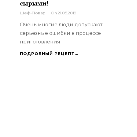
сырыми!
By
Шеф-Повар
On
21.05.2019
Очень многие люди допускают
серьезные ошибки в процессе
приготовления
ТОП-7
ПОДРОБНЫЙ РЕЦЕПТ…
ПРОДУКТОВ,
КОТОРЫЕ
НИ
В
КОЕМ
СЛУЧАЕ
НЕЛЬЗЯ
ЕСТЬ
СЫРЫМИ!