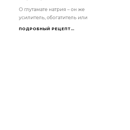
О глутамате натрия – он же
усилитель, обогатитель или
ГЛУТАМАТ
ПОДРОБНЫЙ РЕЦЕПТ…
НАТРИЯ:
НЕЛИШНЕ
ЗНАТЬ