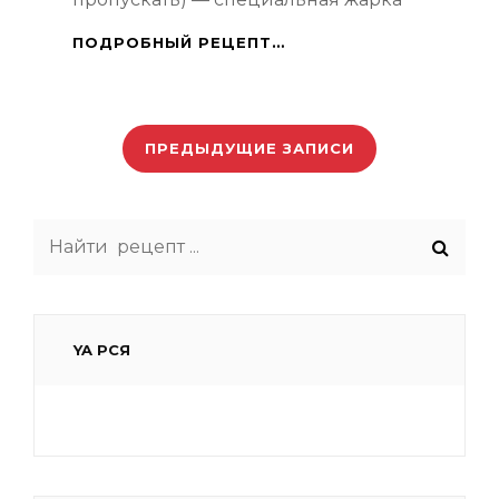
ПАССЕРОВАНИЕ
ПОДРОБНЫЙ РЕЦЕПТ…
Навигация
по
ПРЕДЫДУЩИЕ ЗАПИСИ
записям
Search
for:
YA РСЯ