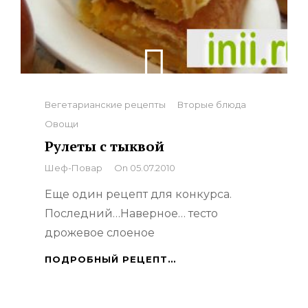
Categories
Вегетарианские рецепты
Вторые блюда
Овощи
Рулеты с тыквой
By
Шеф-Повар
On
05.07.2010
Еще один рецепт для конкурса.
Последний…Наверное… тесто
дрожевое слоеное
РУЛЕТЫ
ПОДРОБНЫЙ РЕЦЕПТ…
С
ТЫКВОЙ