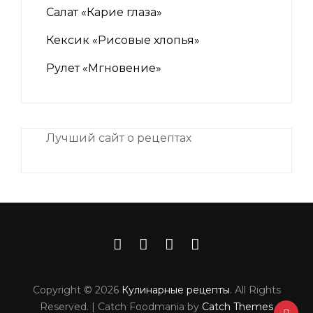
Салат «Карие глаза»
Кексик «Рисовые хлопья»
Рулет «Мгновение»
Лучший сайт о рецептах
iNii.ru
instagram
facebook
Связаться
VK
с
Copyright © 2026
Кулинарные рецепты
. All Rights
шеф-
Reserved. | Catch Foodmania by
Catch Themes