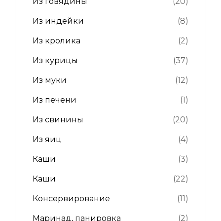
Из говядины
(20)
Из индейки
(8)
Из кролика
(2)
Из курицы
(37)
Из муки
(12)
Из печени
(1)
Из свинины
(20)
Из яиц
(4)
Каши
(3)
Каши
(22)
Консервирование
(11)
Маринад, панировка
(2)