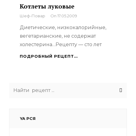
Котлеты луковые
By
Шеф-Повар
On
17.05.2009
Диетические, низкокалорийные,
вегетарианские, не содержат
холестерина…Рецепту — сто лет
КОТЛЕТЫ
ПОДРОБНЫЙ РЕЦЕПТ…
ЛУКОВЫЕ
Search
for:
YA РСЯ