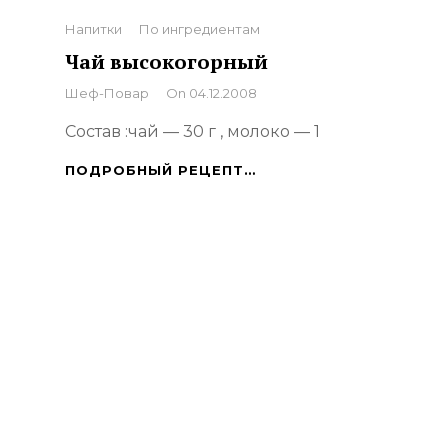
Categories
Напитки
По ингредиентам
Чай высокогорный
By
Шеф-Повар
On
04.12.2008
Состав :чай — 30 г , молоко — 1
ЧАЙ
ПОДРОБНЫЙ РЕЦЕПТ…
ВЫСОКОГОРНЫЙ