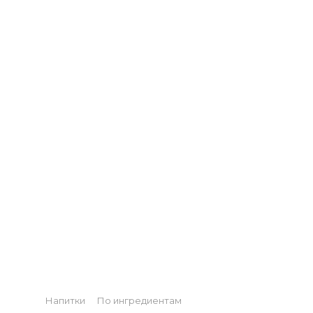
НАПИТОК.
Categories
Напитки
По ингредиентам