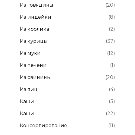
Из говядины
(20)
Из индейки
(8)
Из кролика
(2)
Из курицы
(37)
Из муки
(12)
Из печени
(1)
Из свинины
(20)
Из яиц
(4)
Каши
(3)
Каши
(22)
Консервирование
(11)