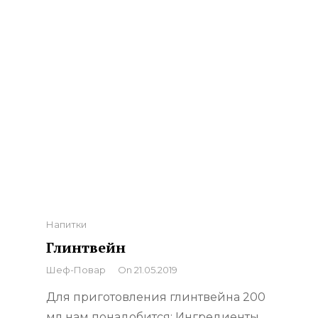
Categories
Напитки
Глинтвейн
By
Шеф-Повар
On
21.05.2019
Для приготовления глинтвейна 200
мл нам понадобится: Ингредиенты