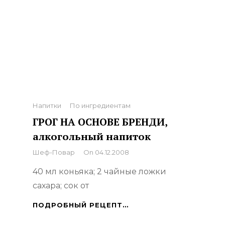
Categories
Напитки
По ингредиентам
ГРОГ НА ОСНОВЕ БРЕНДИ,
алкогольный напиток
By
Шеф-Повар
On
04.12.2008
40 мл коньяка; 2 чайные ложки
сахара; сок от
ГРОГ
ПОДРОБНЫЙ РЕЦЕПТ…
НА