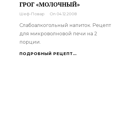
ГРОГ «МОЛОЧНЫЙ»
By
Шеф-Повар
On
04.12.2008
Слабоалкогольный напиток. Рецепт
для микроволновой печи на 2
порции.
ГРОГ
ПОДРОБНЫЙ РЕЦЕПТ…
«МОЛОЧНЫЙ»