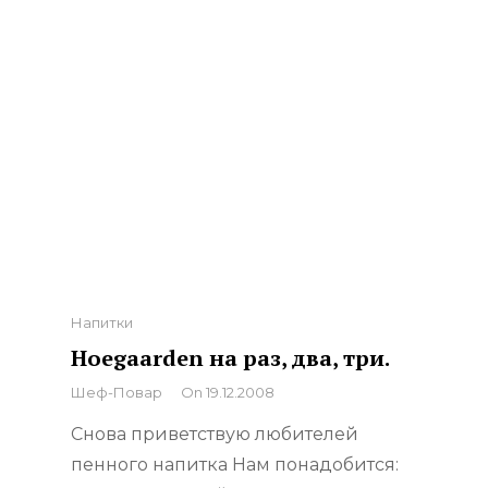
Categories
Напитки
Hoegaarden на раз, два, три.
By
Шеф-Повар
On
19.12.2008
Снова приветствую любителей
пенного напитка Нам понадобится: