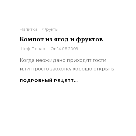
Categories
Напитки
Фрукты
Компот из ягод и фруктов
By
Шеф-Повар
On
14.08.2009
Когда неожидано приходят гости
или просто заохотку хорошо открыть
КОМПОТ
ПОДРОБНЫЙ РЕЦЕПТ…
ИЗ
ЯГОД
И
ФРУКТОВ