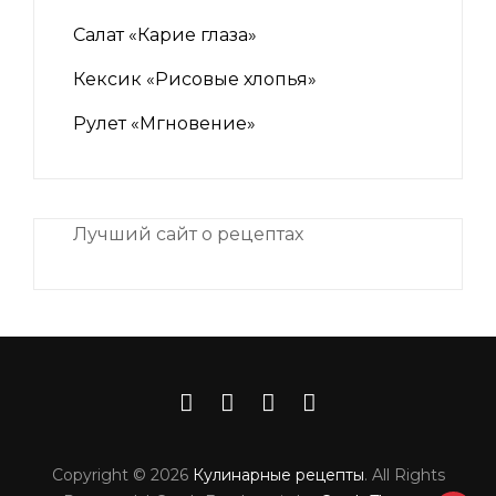
Салат «Карие глаза»
Кексик «Рисовые хлопья»
Рулет «Мгновение»
Лучший сайт о рецептах
iNii.ru
instagram
facebook
Связаться
VK
с
Copyright © 2026
Кулинарные рецепты
. All Rights
шеф-