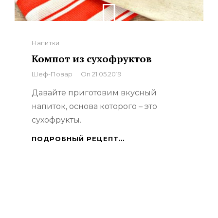
Categories
Напитки
Компот из сухофруктов
By
Шеф-Повар
On
21.05.2019
Давайте приготовим вкусный
напиток, основа которого – это
сухофрукты.
КОМПОТ
ПОДРОБНЫЙ РЕЦЕПТ…
ИЗ
СУХОФРУКТОВ