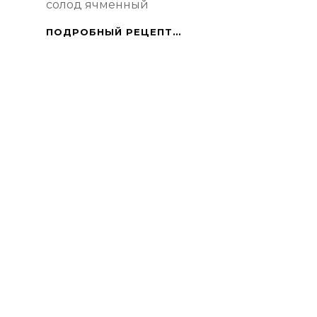
солод ячменный
HOEGAARDEN
ПОДРОБНЫЙ РЕЦЕПТ…
НА
РАЗ,
ДВА,
ТРИ.