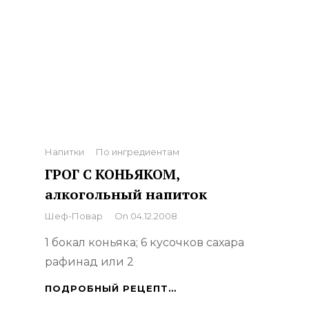
Categories
Напитки
По ингредиентам
ГРОГ С КОНЬЯКОМ,
алкогольный напиток
By
Шеф-Повар
On
04.12.2008
1 бокал коньяка; 6 кусочков сахара
рафинад или 2
ГРОГ
ПОДРОБНЫЙ РЕЦЕПТ…
С