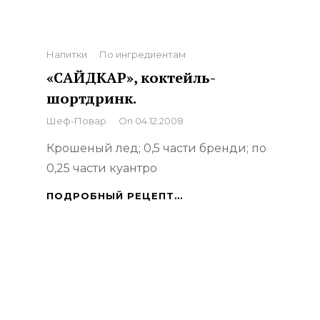
Categories
Напитки
По ингредиентам
«САЙДКАР», коктейль-
шортдринк.
By
Шеф-Повар
On
04.12.2008
Крошеный лед; 0,5 части бренди; по
0,25 части куантро
«САЙДКАР»,
ПОДРОБНЫЙ РЕЦЕПТ…
КОКТЕЙЛЬ-
ШОРТДРИНК.