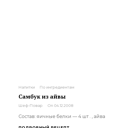
Categories
Напитки
По ингредиентам
Самбук из айвы
By
Шеф-Повар
On
04.12.2008
Состав: яичные белки — 4 шт . , айва
САМБУК
ПОДРОБНЫЙ РЕЦЕПТ…