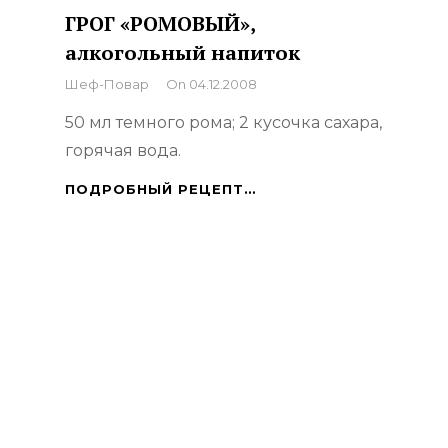
ГРОГ «РОМОВЫЙ»,
алкогольный напиток
By
Шеф-Повар
On
04.12.2008
50 мл темного рома; 2 кусочка сахара,
горячая вода.
ГРОГ
ПОДРОБНЫЙ РЕЦЕПТ…
«РОМОВЫЙ»,
АЛКОГОЛЬНЫЙ
НАПИТОК