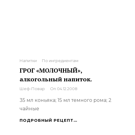
Categories
Напитки
По ингредиентам
ГРОГ «МОЛОЧНЫЙ»,
алкогольный напиток.
By
Шеф-Повар
On
04.12.2008
35 мл коньяка; 15 мл темного рома; 2
чайные
ГРОГ
ПОДРОБНЫЙ РЕЦЕПТ…
«МОЛОЧНЫЙ»,
АЛКОГОЛЬНЫЙ