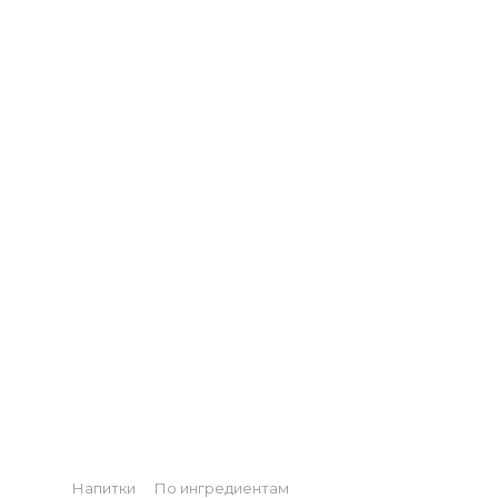
ОСНОВЕ
БРЕНДИ,
АЛКОГОЛЬНЫЙ
НАПИТОК
Categories
Напитки
По ингредиентам