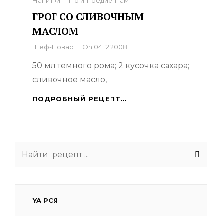
Categories
Напитки
По ингредиентам
ГРОГ СО СЛИВОЧНЫМ
МАСЛОМ
By
Шеф-Повар
On
04.12.2008
50 мл темного рома; 2 кусочка сахара;
сливочное масло,
ГРОГ
ПОДРОБНЫЙ РЕЦЕПТ…
СО
СЛИВОЧНЫМ
МАСЛОМ
Search
for:
YA РСЯ