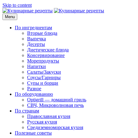
Skip to content
Menu
Кулинарные рецепты
для домашнего приготовления
По ингредиентам
Вторые блюда
Выпечка
Десерты
Диетические блюда
Консервирование
Морепродукты
Напитки
Салаты/Закуски
Соусы/Гарниры
Супы и борщи
Разное
По оборудованию
Optigrill — домашний гриль
СВЧ, Микроволновая печь
По странам
Православная кухня
Русская кухня
Средиземноморская кухня
Полезные советы