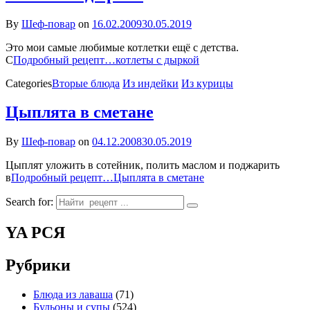
By
Шеф-повар
on
16.02.2009
30.05.2019
Это мои самые любимые котлетки ещё с детства.
С
Подробный рецепт…
котлеты с дыркой
Categories
Вторые блюда
Из индейки
Из курицы
Цыплята в сметане
By
Шеф-повар
on
04.12.2008
30.05.2019
Цыплят уложить в сотейник, полить маслом и поджарить
в
Подробный рецепт…
Цыплята в сметане
Search for:
YA РСЯ
Рубрики
Блюда из лаваша
(71)
Бульоны и супы
(524)