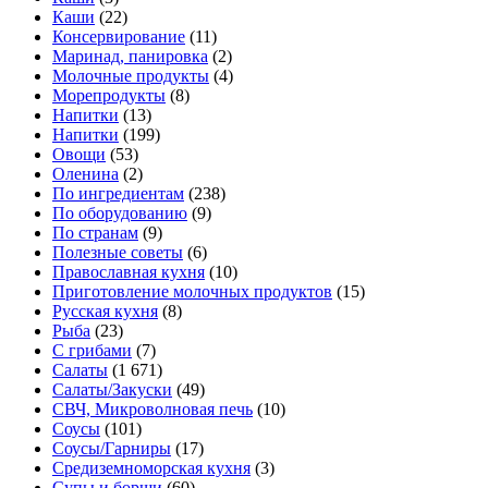
Каши
(22)
Консервирование
(11)
Маринад, панировка
(2)
Молочные продукты
(4)
Морепродукты
(8)
Напитки
(13)
Напитки
(199)
Овощи
(53)
Оленина
(2)
По ингредиентам
(238)
По оборудованию
(9)
По странам
(9)
Полезные советы
(6)
Православная кухня
(10)
Приготовление молочных продуктов
(15)
Русская кухня
(8)
Рыба
(23)
С грибами
(7)
Салаты
(1 671)
Салаты/Закуски
(49)
СВЧ, Микроволновая печь
(10)
Соусы
(101)
Соусы/Гарниры
(17)
Средиземноморская кухня
(3)
Супы и борщи
(60)