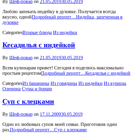
By
Шеф-повар
on
21.05.2019
30.05.2019
Люблю запекать индейку в духовке. Получается всегда
вкусно, одной
Подробный рецепт…
Индейка, запеченная в
духовке
Categories
Вторые блюда
Из индейки
Кесадилья с индейкой
By
Шеф-повар
on
21.05.2019
30.05.2019
Всем кулинарам привет! Сегодня я поделюсь максимально
простым рецептом
Подробный рецепт…
Кесадилья с индейкой
Categories
Из баранины
Из говядины
Из индейки
Из курицы
Оленина
Супы и борщи
Суп с клецками
By
Шеф-повар
on
17.11.2009
30.05.2019
Один из любимых супов моей семьи. Приготовив один
раз,
Подробный рецепт…
Суп с клецками