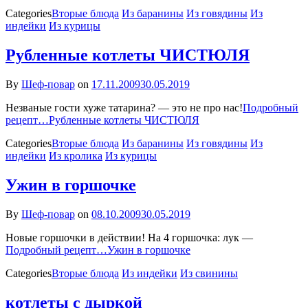
Categories
Вторые блюда
Из баранины
Из говядины
Из
индейки
Из курицы
Рубленные котлеты ЧИСТЮЛЯ
By
Шеф-повар
on
17.11.2009
30.05.2019
Незваные гости хуже татарина? — это не про нас!
Подробный
рецепт…
Рубленные котлеты ЧИСТЮЛЯ
Categories
Вторые блюда
Из баранины
Из говядины
Из
индейки
Из кролика
Из курицы
Ужин в горшочке
By
Шеф-повар
on
08.10.2009
30.05.2019
Новые горшочки в действии! На 4 горшочка: лук —
Подробный рецепт…
Ужин в горшочке
Categories
Вторые блюда
Из индейки
Из свинины
котлеты с дыркой