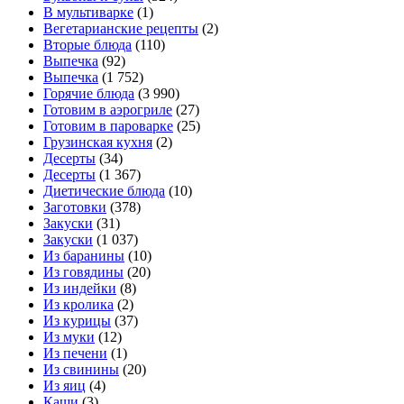
В мультиварке
(1)
Вегетарианские рецепты
(2)
Вторые блюда
(110)
Выпечка
(92)
Выпечка
(1 752)
Горячие блюда
(3 990)
Готовим в аэрогриле
(27)
Готовим в пароварке
(25)
Грузинская кухня
(2)
Десерты
(34)
Десерты
(1 367)
Диетические блюда
(10)
Заготовки
(378)
Закуски
(31)
Закуски
(1 037)
Из баранины
(10)
Из говядины
(20)
Из индейки
(8)
Из кролика
(2)
Из курицы
(37)
Из муки
(12)
Из печени
(1)
Из свинины
(20)
Из яиц
(4)
Каши
(3)