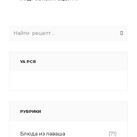
Search
for:
YA РСЯ
РУБРИКИ
Блюда из лаваша
(71)