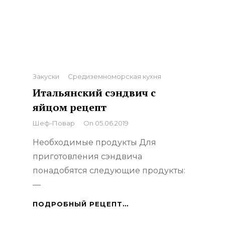
Categories
Закуски
Средиземноморская кухня
Итальянский сэндвич с
яйцом рецепт
By
Шеф-Повар
On
05.06.2019
Необходимые продукты Для
приготовления сэндвича
понадобятся следующие продукты:
—
ИТАЛЬЯНСКИЙ
ПОДРОБНЫЙ РЕЦЕПТ…
СЭНДВИЧ
С