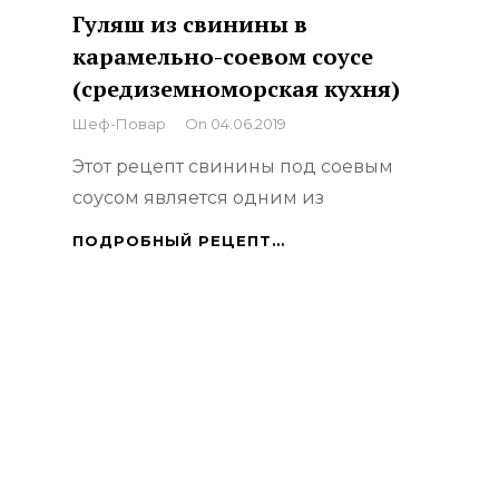
Гуляш из свинины в
карамельно-соевом соусе
(средиземноморская кухня)
By
Шеф-Повар
On
04.06.2019
Этот рецепт свинины под соевым
соусом является одним из
ГУЛЯШ
ПОДРОБНЫЙ РЕЦЕПТ…
ИЗ
СВИНИНЫ
В
КАРАМЕЛЬНО-
СОЕВОМ
СОУСЕ
(СРЕДИЗЕМНОМОРСКА
КУХНЯ)