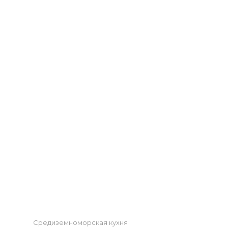
ЯЙЦОМ
РЕЦЕПТ
Categories
Средиземноморская кухня