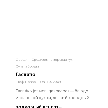
Categories
Овощи
Средиземноморская кухня
Супы и борщи
Гаспачо
By
Шеф-Повар
On
17.07.2009
Гаспа́чо (от исп. gazpacho) — блюдо
испанской кухни, лёгкий холодный
ГАСПАЧО
ПОДРОБНЫЙ РЕЦЕПТ…