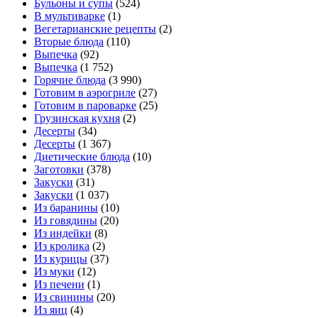
Бульоны и супы
(524)
В мультиварке
(1)
Вегетарианские рецепты
(2)
Вторые блюда
(110)
Выпечка
(92)
Выпечка
(1 752)
Горячие блюда
(3 990)
Готовим в аэрогриле
(27)
Готовим в пароварке
(25)
Грузинская кухня
(2)
Десерты
(34)
Десерты
(1 367)
Диетические блюда
(10)
Заготовки
(378)
Закуски
(31)
Закуски
(1 037)
Из баранины
(10)
Из говядины
(20)
Из индейки
(8)
Из кролика
(2)
Из курицы
(37)
Из муки
(12)
Из печени
(1)
Из свинины
(20)
Из яиц
(4)