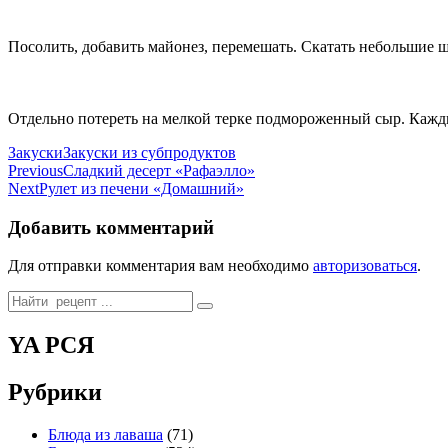
Посолить, добавить майонез, перемешать. Скатать небольшие ш
Отдельно потереть на мелкой терке подмороженный сыр. Кажды
Categories
Tags
Закуски
Закуски из субпродуктов
Навигация
Previous
Сладкий десерт «Рафаэлло»
Next
Рулет из печени «Домашний»
по
записям
Добавить комментарий
Для отправки комментария вам необходимо
авторизоваться
.
Search
for:
YA РСЯ
Рубрики
Блюда из лаваша
(71)