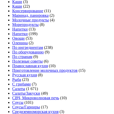
Каши
(3)
Каши
(22)
Консервирование
(11)
Маринад, панировка
(2)
Молочные продукты
(4)
Морепродукты
(8)
Напитки
(13)
Напитки
(199)
Овощи
(53)
Оленина
(2)
По ингредиентам
(238)
По оборудованию
(9)
По странам
(9)
Полезные советы
(6)
Православная кухня
(10)
Приготовление молочных продуктов
(15)
Русская кухня
(8)
Рыба
(23)
С грибами
(7)
Салаты
(1 671)
Салаты/Закуски
(49)
СВЧ, Микроволновая печь
(10)
Соусы
(101)
Соусы/Гарниры
(17)
Средиземноморская кухня
(3)