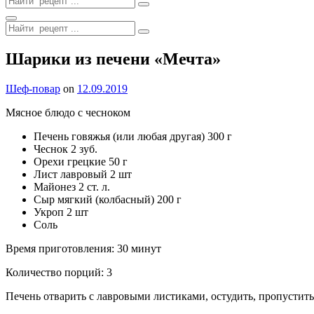
for:
Search
Search
for:
Site
Шарики из печени «Мечта»
Overlay
By
Шеф-повар
on
12.09.2019
Мясное блюдо с чесноком
Печень говяжья (или любая другая) 300 г
Чеснок 2 зуб.
Орехи грецкие 50 г
Лист лавровый 2 шт
Майонез 2 ст. л.
Сыр мягкий (колбасный) 200 г
Укроп 2 шт
Соль
Время приготовления: 30 минут
Количество порций: 3
Печень отварить с лавровыми листиками, остудить, пропустить