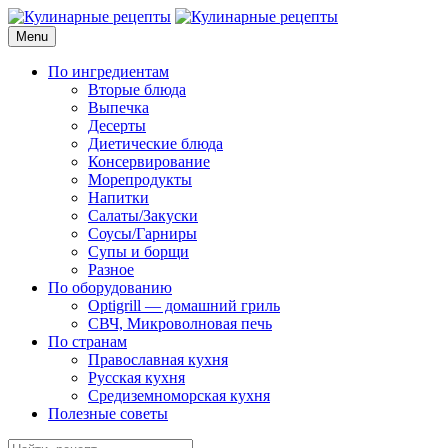
Skip
to
Menu
Кулинарные рецепты
для домашнего приготовления
content
По ингредиентам
Вторые блюда
Выпечка
Десерты
Диетические блюда
Консервирование
Морепродукты
Напитки
Салаты/Закуски
Соусы/Гарниры
Супы и борщи
Разное
По оборудованию
Optigrill — домашний гриль
СВЧ, Микроволновая печь
По странам
Православная кухня
Русская кухня
Средиземноморская кухня
Полезные советы
Search