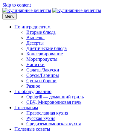
Skip to content
Menu
Кулинарные рецепты
для домашнего приготовления
По ингредиентам
Вторые блюда
Выпечка
Десерты
Диетические блюда
Консервирование
Морепродукты
Напитки
Салаты/Закуски
Соусы/Гарниры
Супы и борщи
Разное
По оборудованию
Optigrill — домашний гриль
СВЧ, Микроволновая печь
По странам
Православная кухня
Русская кухня
Средиземноморская кухня
Полезные советы