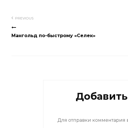
Навигация
по
PREVIOUS
записям
Мангольд по-быстрому «Селек»
Добавить
Для отправки комментария