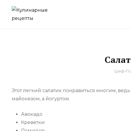
Skip
to
для домашнего приготовления
КУЛИНАРНЫЕ Р
content
Салат
By
Шеф-По
Этот легкий салатик понравиться многим, ведь
майонезом, а йогуртом.
Авокадо
Креветки
Помидор