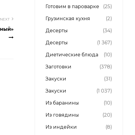
Готовим в пароварке
(25)
Грузинская кухня
(2)
NEXT
ьный»
Десерты
(34)
Десерты
(1 367)
Диетические блюда
(10)
Заготовки
(378)
Закуски
(31)
Закуски
(1 037)
Из баранины
(10)
Из говядины
(20)
Из индейки
(8)