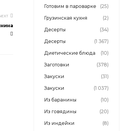
Готовим в пароварке
(25)
NEXT
Грузинская кухня
(2)
инина
Десерты
(34)
Десерты
(1 367)
Диетические блюда
(10)
Заготовки
(378)
Закуски
(31)
Закуски
(1 037)
Из баранины
(10)
Из говядины
(20)
Из индейки
(8)