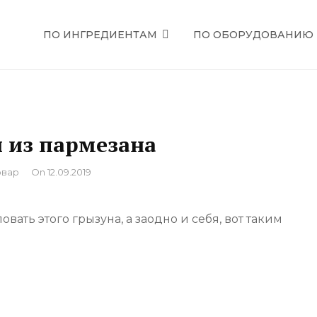
ПО ИНГРЕДИЕНТАМ
ПО ОБОРУДОВАНИЮ
ЕЦЕПТЫ
 из пармезана
вар
On
12.09.2019
вать этого грызуна, а заодно и себя, вот таким