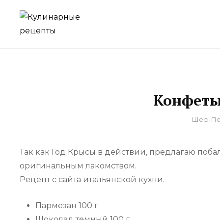
Skip
to
для домашнего приготовления
КУЛИНАРНЫЕ Р
content
Конфеты
By
Шеф-По
Так как Год Крысы в действии, предлагаю побало
оригинальным лакомством.
Рецепт с сайта итальянской кухни.
Пармезан 100 г
Шоколад темный 100 г