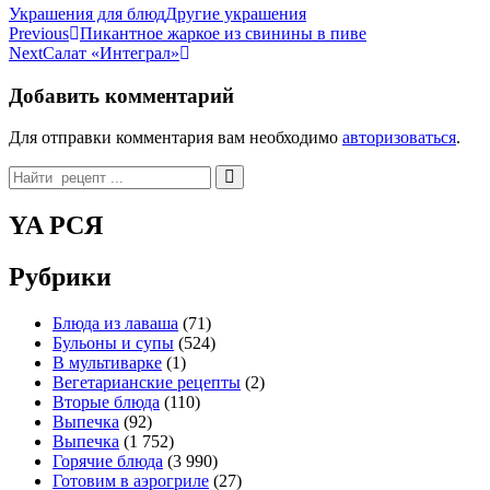
Categories
Tags
Украшения для блюд
Другие украшения
Навигация
Previous
Пикантное жаркое из свинины в пиве
Next
Салат «Интеграл»
по
записям
Добавить комментарий
Для отправки комментария вам необходимо
авторизоваться
.
Search
for:
YA РСЯ
Рубрики
Блюда из лаваша
(71)
Бульоны и супы
(524)
В мультиварке
(1)
Вегетарианские рецепты
(2)
Вторые блюда
(110)
Выпечка
(92)
Выпечка
(1 752)
Горячие блюда
(3 990)
Готовим в аэрогриле
(27)