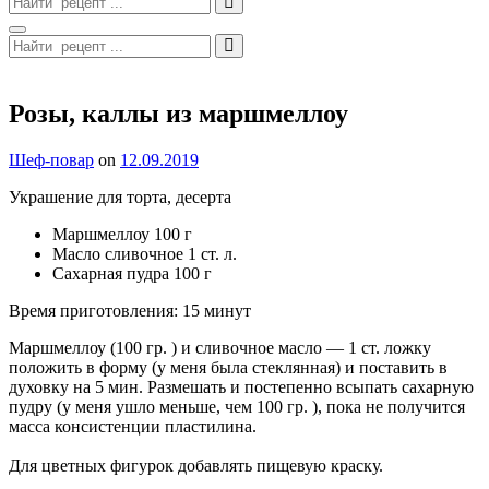
for:
Search
Search
for:
Site
Overlay
Розы, каллы из маршмеллоу
By
Шеф-повар
on
12.09.2019
Украшение для торта, десерта
Маршмеллоу 100 г
Масло сливочное 1 ст. л.
Сахарная пудра 100 г
Время приготовления: 15 минут
Маршмеллоу (100 гр. ) и сливочное масло — 1 ст. ложку
положить в форму (у меня была стеклянная) и поставить в
духовку на 5 мин. Размешать и постепенно всыпать сахарную
пудру (у меня ушло меньше, чем 100 гр. ), пока не получится
масса консистенции пластилина.
Для цветных фигурок добавлять пищевую краску.