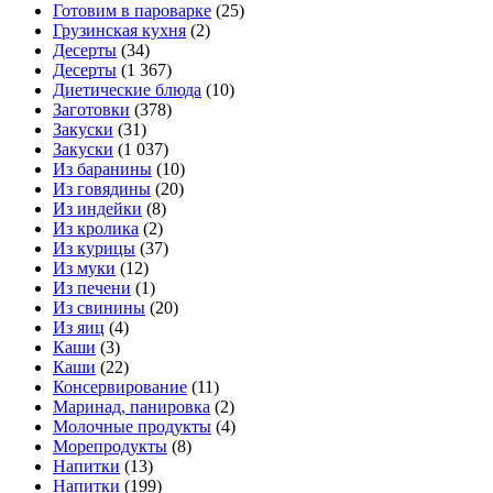
Готовим в пароварке
(25)
Грузинская кухня
(2)
Десерты
(34)
Десерты
(1 367)
Диетические блюда
(10)
Заготовки
(378)
Закуски
(31)
Закуски
(1 037)
Из баранины
(10)
Из говядины
(20)
Из индейки
(8)
Из кролика
(2)
Из курицы
(37)
Из муки
(12)
Из печени
(1)
Из свинины
(20)
Из яиц
(4)
Каши
(3)
Каши
(22)
Консервирование
(11)
Маринад, панировка
(2)
Молочные продукты
(4)
Морепродукты
(8)
Напитки
(13)
Напитки
(199)