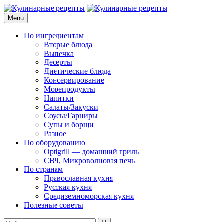
Skip
to
Menu
Кулинарные рецепты
для домашнего приготовления
content
По ингредиентам
Вторые блюда
Выпечка
Десерты
Диетические блюда
Консервирование
Морепродукты
Напитки
Салаты/Закуски
Соусы/Гарниры
Супы и борщи
Разное
По оборудованию
Optigrill — домашний гриль
СВЧ, Микроволновая печь
По странам
Православная кухня
Русская кухня
Средиземноморская кухня
Полезные советы
Search