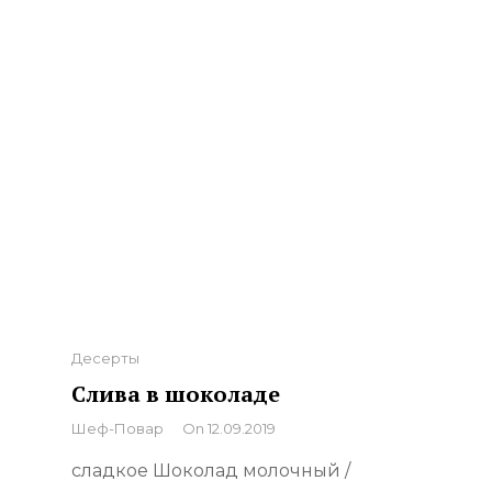
Categories
Десерты
Слива в шоколаде
By
Шеф-Повар
On
12.09.2019
сладкое Шоколад молочный /