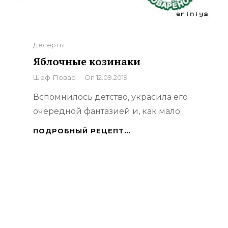
Categories
Десерты
Яблочные козинаки
By
Шеф-Повар
On
12.09.2019
Вспомнилось детство, украсила его
очередной фантазией и, как мало
ЯБЛОЧНЫЕ
ПОДРОБНЫЙ РЕЦЕПТ…
КОЗИНАКИ