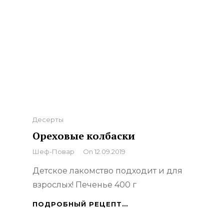
Categories
Десерты
Ореховые колбаски
By
Шеф-Повар
On
12.09.2019
Детское лакомство подходит и для
взрослых! Печенье 400 г
ОРЕХОВЫЕ
ПОДРОБНЫЙ РЕЦЕПТ…
КОЛБАСКИ