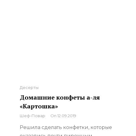
Categories
Десерты
Домашние конфеты а-ля
«Картошка»
By
Шеф-Повар
On
12.09.2019
Решила сделать конфетки, которые
оказались почти пирожным