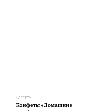
Categories
Десерты
Конфеты «Домашние