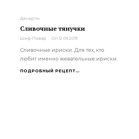
Categories
Десерты
Сливочные тянучки
By
Шеф-Повар
On
12.09.2019
Сливочные ириски. Для тех, кто
любит именно жевательные ириски.
СЛИВОЧНЫЕ
ПОДРОБНЫЙ РЕЦЕПТ…
ТЯНУЧКИ