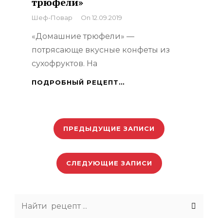
трюфели»
By
Шеф-Повар
On
12.09.2019
«Домашние трюфели» —
потрясающе вкусные конфеты из
сухофруктов. На
КОНФЕТЫ
ПОДРОБНЫЙ РЕЦЕПТ…
«ДОМАШНИЕ
ТРЮФЕЛИ»
Навигация
по
ПРЕДЫДУЩИЕ ЗАПИСИ
записям
СЛЕДУЮЩИЕ ЗАПИСИ
Search
for: