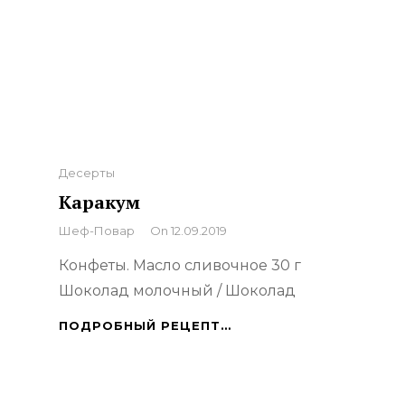
Categories
Десерты
Каракум
By
Шеф-Повар
On
12.09.2019
Конфеты. Масло сливочное 30 г
Шоколад молочный / Шоколад
КАРАКУМ
ПОДРОБНЫЙ РЕЦЕПТ…