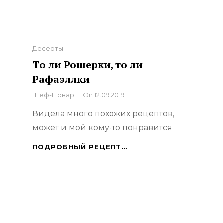
Categories
Десерты
То ли Рошерки, то ли
Рафаэллки
By
Шеф-Повар
On
12.09.2019
Видела много похожих рецептов,
может и мой кому-то понравится
ТО
ПОДРОБНЫЙ РЕЦЕПТ…
ЛИ
РОШЕРКИ,
ТО
ЛИ
РАФАЭЛЛКИ