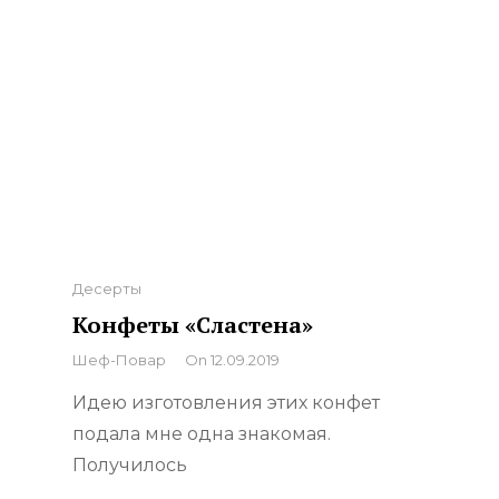
Categories
Десерты
Конфеты «Сластена»
By
Шеф-Повар
On
12.09.2019
Идею изготовления этих конфет
подала мне одна знакомая.
Получилось