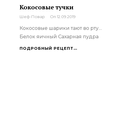
Кокосовые тучки
By
Шеф-Повар
On
12.09.2019
Кокосовые шарики тают во рту…
Белок яичный Сахарная пудра
КОКОСОВЫЕ
ПОДРОБНЫЙ РЕЦЕПТ…
ТУЧКИ