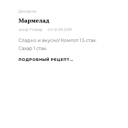
Categories
Десерты
Мармелад
By
Шеф-Повар
On
12.09.2019
Сладко и вкусно! Компот 1.5 стак.
Сахар 1 стак.
МАРМЕЛАД
ПОДРОБНЫЙ РЕЦЕПТ…