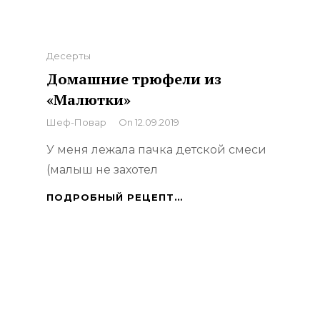
Categories
Десерты
Домашние трюфели из
«Малютки»
By
Шеф-Повар
On
12.09.2019
У меня лежала пачка детской смеси
(малыш не захотел
ДОМАШНИЕ
ПОДРОБНЫЙ РЕЦЕПТ…
ТРЮФЕЛИ
ИЗ
«МАЛЮТКИ»