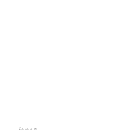
Categories
Десерты