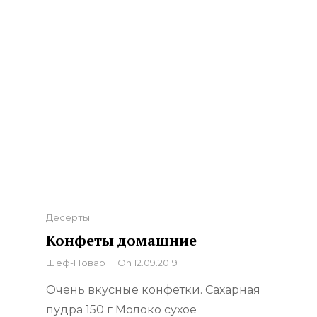
Categories
Десерты
Конфеты домашние
By
Шеф-Повар
On
12.09.2019
Очень вкусные конфетки. Сахарная
пудра 150 г Молоко сухое