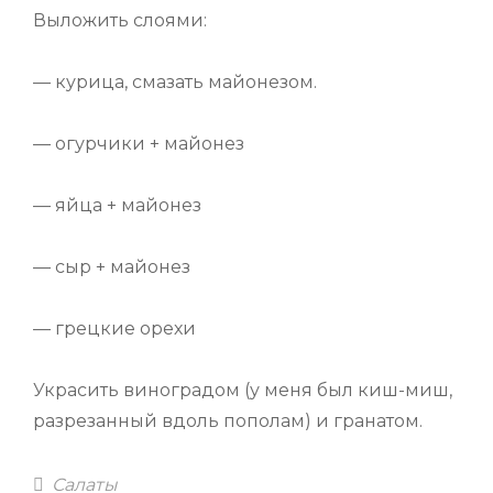
Выложить слоями:
— курица, смазать майонезом.
— огурчики + майонез
— яйца + майонез
— сыр + майонез
— грецкие орехи
Украсить виноградом (у меня был киш-миш,
разрезанный вдоль пополам) и гранатом.
Categories
Салаты