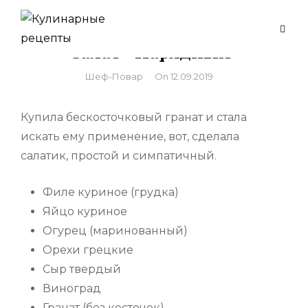
Skip
to
Салат «Нарядный»
content
By
Шеф-Повар
On
12.09.2019
Купила бескосточковый гранат и стала
искать ему применение, вот, сделала
салатик, простой и симпатичный.
Филе куриное (грудка)
Яйцо куриное
Огурец (маринованный)
Орехи грецкие
Сыр твердый
Виноград
Гранат (без косточек)