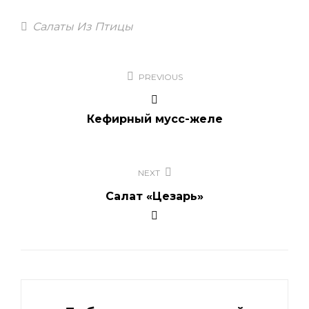
Tags
Салаты Из Птицы
Навигация
PREVIOUS
по
записям
Кефирный мусс-желе
NEXT
Салат «Цезарь»