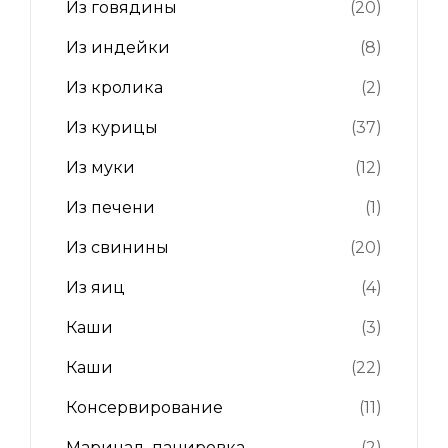
Из говядины
(20)
Из индейки
(8)
Из кролика
(2)
Из курицы
(37)
Из муки
(12)
Из печени
(1)
Из свинины
(20)
Из яиц
(4)
Каши
(3)
Каши
(22)
Консервирование
(11)
Маринад, панировка
(2)