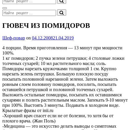
for:
Search
Search
for:
Site
ГЮВЕЧ ИЗ ПОМИДОРОВ
Overlay
By
Шеф-повар
on
04.12.2008
21.04.2019
4 порции. Время приготовления — 13 минут при мощности
100%.
1 кг помидоров; 2 пучка зелени петрушки; 4 столовые ложки
толченых сухарей; 10 мл растительного масла; соль.
Помидоры нарезать кружочками толщиной 1 см. Крупно
нарезать зелень петрушки. Большую плоскую посуду
посыпать половиной нарезанной зелени. Затем выложить
ровным слоем половину помидоров, посолить, посыпать
оставшейся петрушкой и половиной толченых сухарей.
Выложить остальные помидоры, посыпать их оставшимися
сухарями и полить растительным маслом. Запекать 9-10 минут
при 100%. Выстоять 3 минуты. Подавать в холодном виде.
Крылатые фразы от inii.ru
-Хороший врач спасет если не от болезни, то хотя бы от
плохого врача. (Жан Поль)
-Медицина — это искусство делать выводы о симптомах