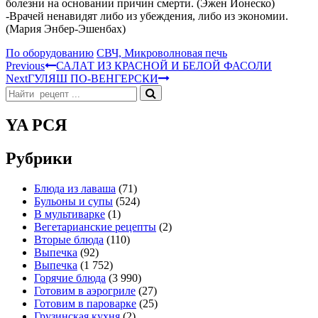
болезни на основании причин смерти. (Эжен Ионеско)
-Врачей ненавидят либо из убеждения, либо из экономии.
(Мария Энбер-Эшенбах)
Categories
По оборудованию
СВЧ, Микроволновая печь
Навигация
Previous
САЛАТ ИЗ КРАСНОЙ И БЕЛОЙ ФАСОЛИ
Next
ГУЛЯШ ПО-ВЕНГЕРСКИ
по
Search
записям
for:
YA РСЯ
Рубрики
Блюда из лаваша
(71)
Бульоны и супы
(524)
В мультиварке
(1)
Вегетарианские рецепты
(2)
Вторые блюда
(110)
Выпечка
(92)
Выпечка
(1 752)
Горячие блюда
(3 990)
Готовим в аэрогриле
(27)
Готовим в пароварке
(25)
Грузинская кухня
(2)