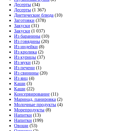
Десерты
(34)
Десерты
(1 367)
Диетические блюда
(10)
Заготовки
(378)
Закуски
(31)
Закуски
(1 037)
Из баранины
(10)
Из говядины
(20)
Из индейки
(8)
Из кролика
(2)
Из курицы
(37)
Из муки
(12)
Из печени
(1)
Из свинины
(20)
Из яиц
(4)
Каши
(3)
Каши
(22)
Консервирование
(11)
Маринад, панировка
(2)
Молочные продукты
(4)
Морепродукты
(8)
Напитки
(13)
Напитки
(199)
Овощи
(53)
Оленина
(2)