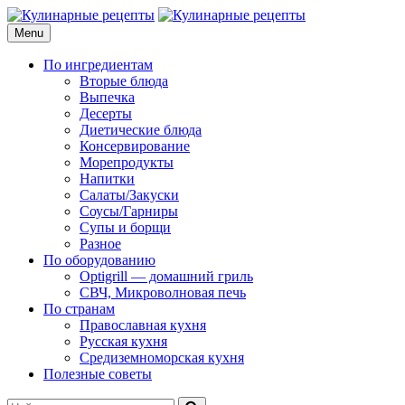
Skip
to
Menu
Кулинарные рецепты
для домашнего приготовления
content
По ингредиентам
Вторые блюда
Выпечка
Десерты
Диетические блюда
Консервирование
Морепродукты
Напитки
Салаты/Закуски
Соусы/Гарниры
Супы и борщи
Разное
По оборудованию
Optigrill — домашний гриль
СВЧ, Микроволновая печь
По странам
Православная кухня
Русская кухня
Средиземноморская кухня
Полезные советы
Search