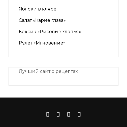
Яблоки в кляре
Салат «Карие глаза»
Кексик «Рисовые хлопья»
Рулет «Мгновение»
Лучший сайт о рецептах
iNii.ru
instagram
facebook
Связаться
VK
с