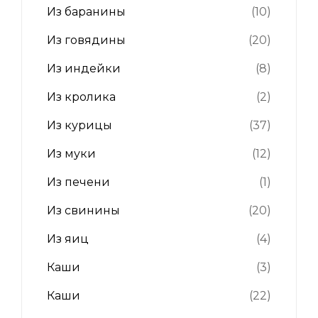
Из баранины
(10)
Из говядины
(20)
Из индейки
(8)
Из кролика
(2)
Из курицы
(37)
Из муки
(12)
Из печени
(1)
Из свинины
(20)
Из яиц
(4)
Каши
(3)
Каши
(22)