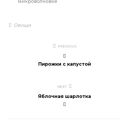
Categories
Овощи
Навигация
PREVIOUS
по
записям
Пирожки с капустой
NEXT
Яблочная шарлотка