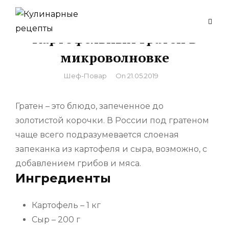
Skip
to
Картофельный гратен в
content
микроволновке
By
Шеф-Повар
On
21.05.2019
Гратен – это блюдо, запеченное до
золотистой корочки. В России под гратеном
чаще всего подразумевается слоеная
запеканка из картофеля и сыра, возможно, с
добавлением грибов и мяса.
Ингредиенты
Картофель – 1 кг
Сыр – 200 г