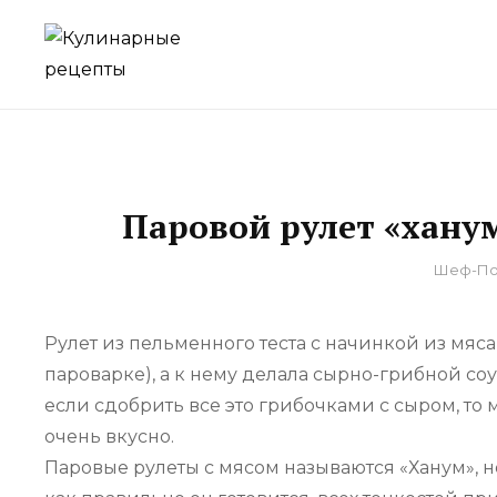
Skip
to
для домашнего приготовления
КУЛИНАРНЫЕ Р
content
Паровой рулет «хану
By
Шеф-По
Рулет из пельменного теста с начинкой из мяса
пароварке), а к нему делала сырно-грибной соу
если сдобрить все это грибочками с сыром, то
очень вкусно.
Паровые рулеты с мясом называются «Ханум», но