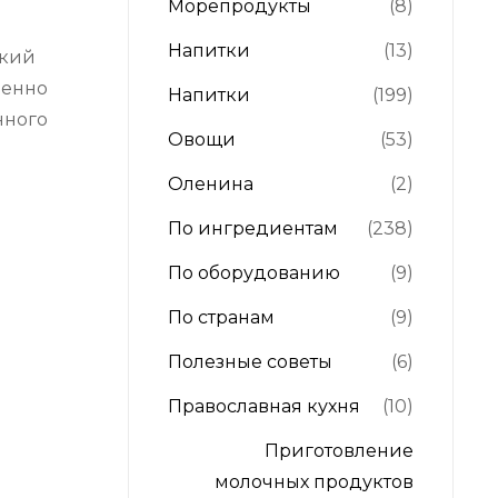
Морепродукты
(8)
Напитки
(13)
окий
денно
Напитки
(199)
нного
Овощи
(53)
Оленина
(2)
По ингредиентам
(238)
По оборудованию
(9)
По странам
(9)
Полезные советы
(6)
Православная кухня
(10)
Приготовление
молочных продуктов