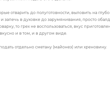
орые отварить до полуготовности, выловить на глуб
 и запечь в духовке до зарумянивания, просто обал
оварку, то грех не воспользоваться, вкус приготовле
вкусно и в том, и в другом виде.
подать отдельно сметану (майонез) или хреновину.