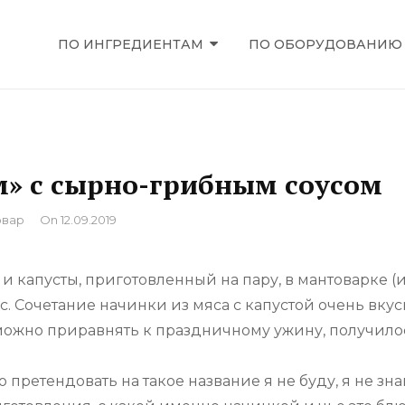
ПО ИНГРЕДИЕНТАМ
ПО ОБОРУДОВАНИЮ
ЕЦЕПТЫ
м» с сырно-грибным соусом
вар
On
12.09.2019
 и капусты, приготовленный на пару, в мантоварке (
с. Сочетание начинки из мяса с капустой очень вкусн
 можно приравнять к праздничному ужину, получило
 претендовать на такое название я не буду, я не зна