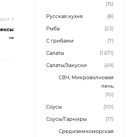
(15)
Русская кухня
(8)
NEXT
Рыба
(23)
Кексы
С грибами
(7)
Салаты
(1 671)
Салаты/Закуски
(49)
СВЧ, Микроволновая
печь
(10)
Соусы
(101)
Соусы/Гарниры
(17)
Средиземноморская