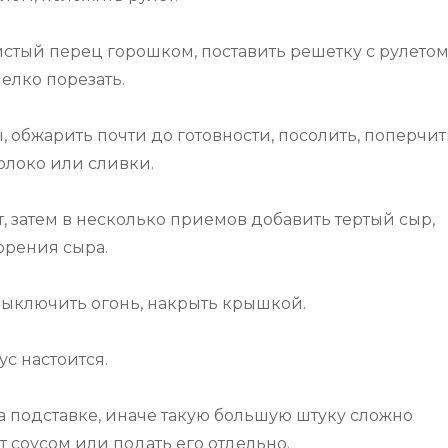
истый перец горошком, поставить решетку с рулетом
елко порезать.
 обжарить почти до готовности, посолить, поперчит
олоко или сливки.
т, затем в несколько приемов добавить тертый сыр,
орения сыра.
 выключить огонь, накрыть крышкой.
ус настоится.
на подставке, иначе такую большую штуку сложно
 соусом или подать его отдельно.