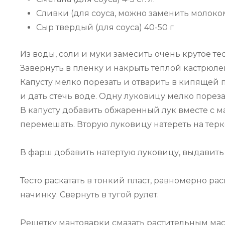
Сливки (для соуса, можно заменить молоком) 
Сыр твердый (для соуса) 40-50 г
Из воды, соли и муки замесить очень крутое те
Завернуть в пленку и накрыть теплой кастрюлей.
Капусту мелко порезать и отварить в кипящей 
и дать стечь воде. Одну луковицу мелко порез
В капусту добавить обжаренный лук вместе с ма
перемешать. Вторую луковицу натереть на терк
В фарш добавить натертую луковицу, выдавить 
Тесто раскатать в тонкий пласт, равномерно р
начинку. Свернуть в тугой рулет.
Решетку мантоварки смазать растительным мас