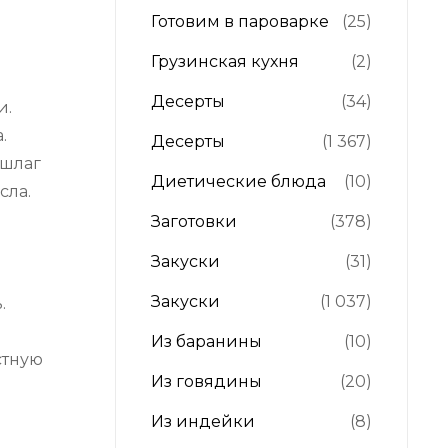
Готовим в пароварке
(25)
Грузинская кухня
(2)
Десерты
(34)
и.
.
Десерты
(1 367)
ршлаг
Диетические блюда
(10)
сла.
Заготовки
(378)
Закуски
(31)
Закуски
(1 037)
.
Из баранины
(10)
стную
Из говядины
(20)
Из индейки
(8)