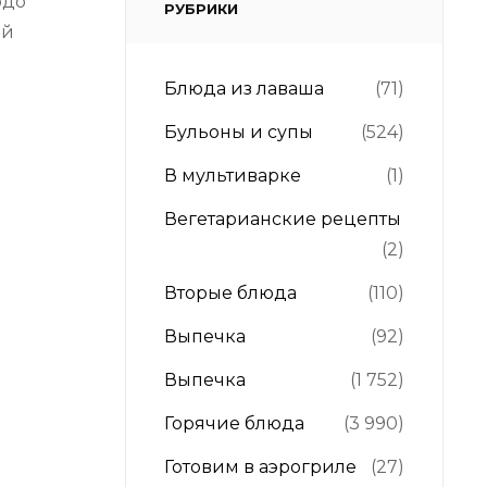
юдо
РУБРИКИ
ей
Блюда из лаваша
(71)
Бульоны и супы
(524)
В мультиварке
(1)
Вегетарианские рецепты
(2)
Вторые блюда
(110)
Выпечка
(92)
Выпечка
(1 752)
Горячие блюда
(3 990)
Готовим в аэрогриле
(27)