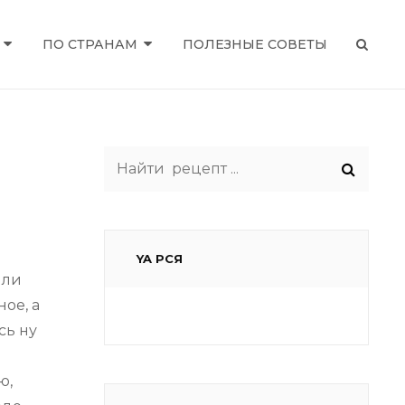
ПО СТРАНАМ
ПОЛЕЗНЫЕ СОВЕТЫ
SEAR
Search
for:
YA РСЯ
или
ое, а
сь ну
ю,