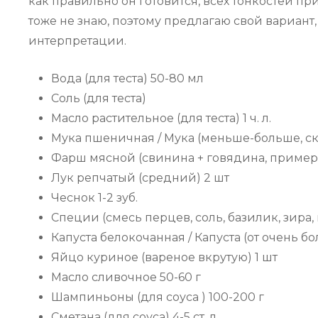
как правильно он готовится, всех тонкостей п
тоже не знаю, поэтому предлагаю свой вариант
интерпретации.
Вода (для теста) 50-80 мл
Соль (для теста)
Масло растительное (для теста) 1 ч. л.
Мука пшеничная / Мука (меньше-больше, скол
Фарш мясной (свинина + говядина, примерн
Лук репчатый (средний) 2 шт
Чеснок 1-2 зуб.
Специи (смесь перцев, соль, базилик, зира,
Капуста белокочанная / Капустa (от очень бо
Яйцо куриное (вареное вкрутую) 1 шт
Масло сливочное 50-60 г
Шампиньоны (для соуса ) 100-200 г
Сметана (для соуса) 4-5 ст. л.