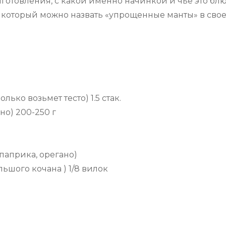
риготовления, с какой именно начинкой и чье это бл
, который можно назвать «упрощенные манты» в сво
ько возьмет тесто) 1.5 стак.
о) 200-250 г
 паприка, орегано)
льшого кочана ) 1/8 вилок