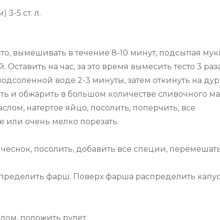
3-5 ст. л.
сто, вымешивать в течение 8-10 минут, подсыпая мук
 Оставить на час, за это время вымесить тесто 3 раза
подсоленной воде 2-3 минуты, затем откинуть на ду
ать и обжарить в большом количестве сливочного ма
слом, натертое яйцо, посолить, поперчить, все
е или очень мелко порезать.
чеснок, посолить, добавить все специи, перемешать
аспределить фарш. Поверх фарша распределить капу
лом, положить рулет.