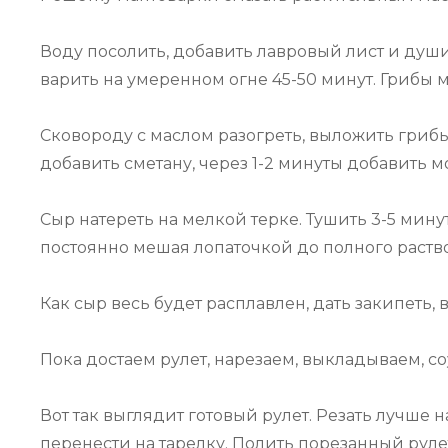
Воду посолить, добавить лавровый лист и душ
варить на умеренном огне 45-50 минут. Грибы м
Сковороду с маслом разогреть, выложить грибы,
добавить сметану, через 1-2 минуты добавить м
Сыр натереть на мелкой терке. Тушить 3-5 мину
постоянно мешая лопаточкой до полного раств
Как сыр весь будет расплавлен, дать закипеть,
Пока достаем рулет, нарезаем, выкладываем, со
Вот так выглядит готовый рулет. Резать лучше 
перенести на тарелку. Полить порезанный рулет