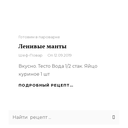
Categories
Готовим в пароварке
Ленивые манты
By
Шеф-Повар
On
12.09.2019
Вкусно. Тесто Вода 1/2 стак. Яйцо
куриное 1 шт
ЛЕНИВЫЕ
ПОДРОБНЫЙ РЕЦЕПТ…
МАНТЫ
Search
for: