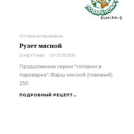
Categories
Готовим в пароварке
Рулет мясной
By
Шеф-Повар
On
12.09.2019
Продолжение серии "готовим в
пароварке". Фарш мясной (говяжий)
250
РУЛЕТ
ПОДРОБНЫЙ РЕЦЕПТ…
МЯСНОЙ