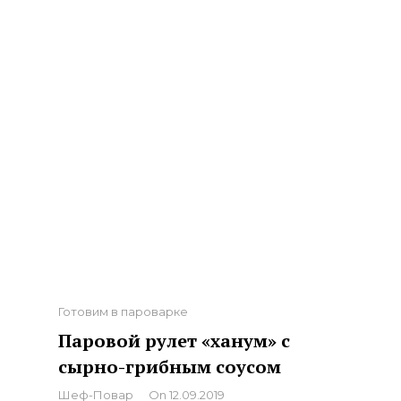
Categories
Готовим в пароварке
Паровой рулет «ханум» с
сырно-грибным соусом
By
Шеф-Повар
On
12.09.2019