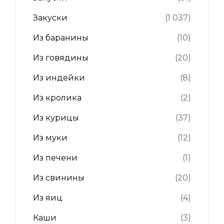
Закуски
(1 037)
Из баранины
(10)
Из говядины
(20)
Из индейки
(8)
Из кролика
(2)
Из курицы
(37)
Из муки
(12)
Из печени
(1)
Из свинины
(20)
Из яиц
(4)
Каши
(3)