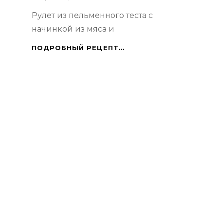
Рулет из пельменного теста с
начинкой из мяса и
ПАРОВОЙ
ПОДРОБНЫЙ РЕЦЕПТ…
РУЛЕТ
«ХАНУМ»
С
СЫРНО-
ГРИБНЫМ
СОУСОМ