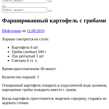
for:
Search
Search
for:
Site
Фаршированный картофель с грибами
Overlay
By
Шеф-повар
on
12.09.2019
Хорошо смотрится на столе.
Картофель 6 шт
Грибы (любые) 500 г
Лук репчатый 1 шт
Сметана 6 ст. л.
Время приготовления: 60 минут
Количество порций: 3
Очищенный картофель отварить в подсоленной воде целиком,
нарезанные грибы пожарить вместе с луком.
Когда картофель приготовится, вырезать середину, стараясь не
задевать стенки.