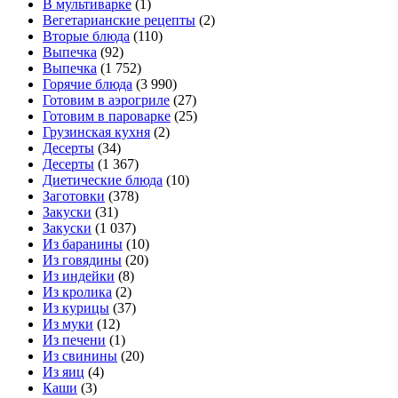
В мультиварке
(1)
Вегетарианские рецепты
(2)
Вторые блюда
(110)
Выпечка
(92)
Выпечка
(1 752)
Горячие блюда
(3 990)
Готовим в аэрогриле
(27)
Готовим в пароварке
(25)
Грузинская кухня
(2)
Десерты
(34)
Десерты
(1 367)
Диетические блюда
(10)
Заготовки
(378)
Закуски
(31)
Закуски
(1 037)
Из баранины
(10)
Из говядины
(20)
Из индейки
(8)
Из кролика
(2)
Из курицы
(37)
Из муки
(12)
Из печени
(1)
Из свинины
(20)
Из яиц
(4)
Каши
(3)