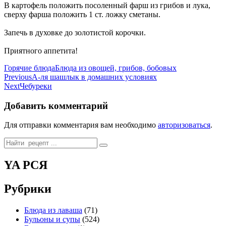
В картофель положить посоленный фарш из грибов и лука,
сверху фарша положить 1 ст. ложку сметаны.
Запечь в духовке до золотистой корочки.
Приятного аппетита!
Categories
Tags
Горячие блюда
Блюда из овощей, грибов, бобовых
Навигация
Previous
А-ля шашлык в домашних условиях
Next
Чебуреки
по
записям
Добавить комментарий
Для отправки комментария вам необходимо
авторизоваться
.
Search
for:
YA РСЯ
Рубрики
Блюда из лаваша
(71)
Бульоны и супы
(524)