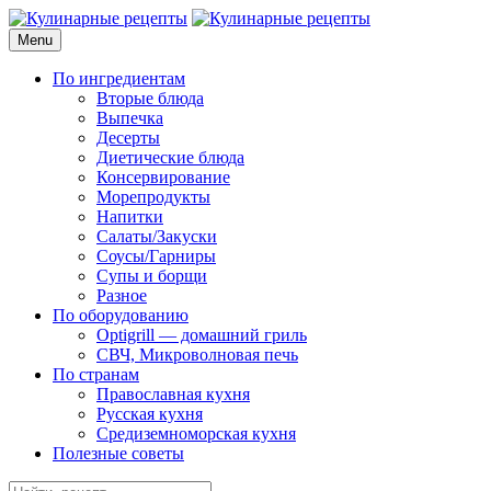
Skip
to
Menu
Кулинарные рецепты
для домашнего приготовления
content
По ингредиентам
Вторые блюда
Выпечка
Десерты
Диетические блюда
Консервирование
Морепродукты
Напитки
Салаты/Закуски
Соусы/Гарниры
Супы и борщи
Разное
По оборудованию
Optigrill — домашний гриль
СВЧ, Микроволновая печь
По странам
Православная кухня
Русская кухня
Средиземноморская кухня
Полезные советы
Search