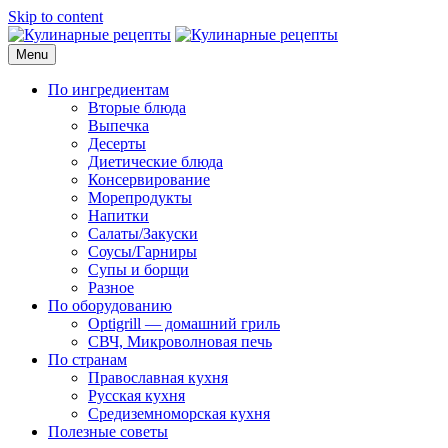
Skip to content
Menu
Кулинарные рецепты
для домашнего приготовления
По ингредиентам
Вторые блюда
Выпечка
Десерты
Диетические блюда
Консервирование
Морепродукты
Напитки
Салаты/Закуски
Соусы/Гарниры
Супы и борщи
Разное
По оборудованию
Optigrill — домашний гриль
СВЧ, Микроволновая печь
По странам
Православная кухня
Русская кухня
Средиземноморская кухня
Полезные советы