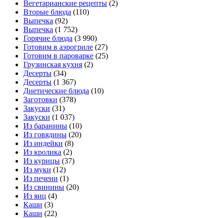
Вегетарианские рецепты
(2)
Вторые блюда
(110)
Выпечка
(92)
Выпечка
(1 752)
Горячие блюда
(3 990)
Готовим в аэрогриле
(27)
Готовим в пароварке
(25)
Грузинская кухня
(2)
Десерты
(34)
Десерты
(1 367)
Диетические блюда
(10)
Заготовки
(378)
Закуски
(31)
Закуски
(1 037)
Из баранины
(10)
Из говядины
(20)
Из индейки
(8)
Из кролика
(2)
Из курицы
(37)
Из муки
(12)
Из печени
(1)
Из свинины
(20)
Из яиц
(4)
Каши
(3)
Каши
(22)