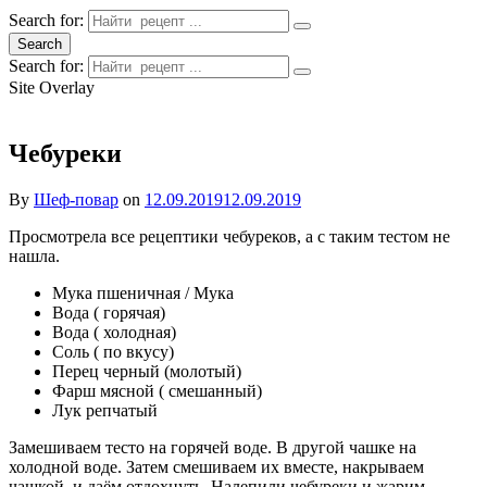
Search for:
Search
Search for:
Site Overlay
Чебуреки
By
Шеф-повар
on
12.09.2019
12.09.2019
Просмотрела все рецептики чебуреков, а с таким тестом не
нашла.
Мука пшеничная / Мука
Вода ( горячая)
Вода ( холодная)
Соль ( по вкусу)
Перец черный (молотый)
Фарш мясной ( смешанный)
Лук репчатый
Замешиваем тесто на горячей воде. В другой чашке на
холодной воде. Затем смешиваем их вместе, накрываем
чашкой, и даём отдохнуть. Налепили чебуреки и жарим.