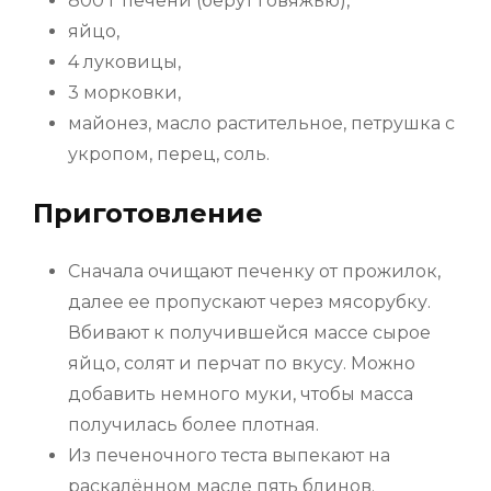
800 г печени (берут говяжью),
яйцо,
4 луковицы,
3 морковки,
майонез, масло растительное, петрушка с
укропом, перец, соль.
Приготовление
Сначала очищают печенку от прожилок,
далее ее пропускают через мясорубку.
Вбивают к получившейся массе сырое
яйцо, солят и перчат по вкусу. Можно
добавить немного муки, чтобы масса
получилась более плотная.
Из печеночного теста выпекают на
раскалённом масле пять блинов.