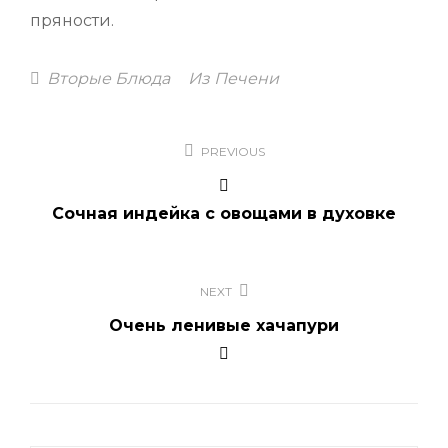
пряности.
Categories
Вторые Блюда
Из Печени
Навигация
PREVIOUS
по
записям
Сочная индейка с овощами в духовке
NEXT
Очень ленивые хачапури