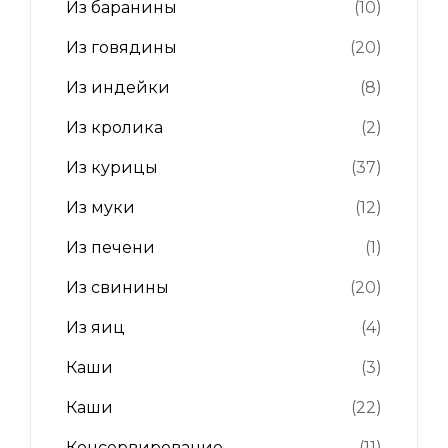
Из баранины
(10)
Из говядины
(20)
Из индейки
(8)
Из кролика
(2)
Из курицы
(37)
Из муки
(12)
Из печени
(1)
Из свинины
(20)
Из яиц
(4)
Каши
(3)
Каши
(22)
Консервирование
(11)