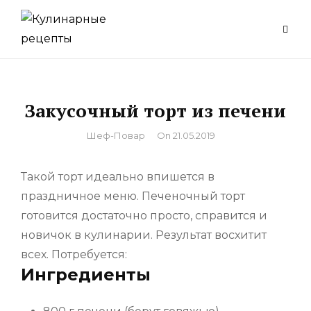
Skip
to
content
Закусочный торт из печени
By
Шеф-Повар
On
21.05.2019
Такой торт идеально впишется в
праздничное меню. Печеночный торт
готовится достаточно просто, справится и
новичок в кулинарии. Результат восхитит
всех. Потребуется:
Ингредиенты