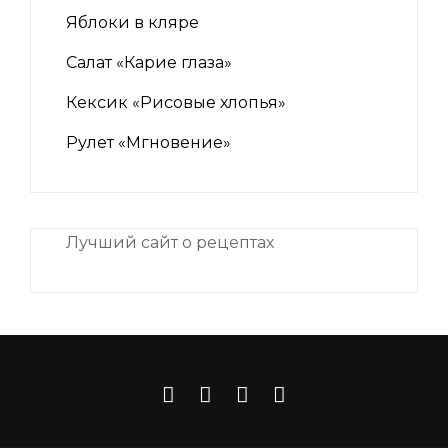
Яблоки в кляре
Салат «Карие глаза»
Кексик «Рисовые хлопья»
Рулет «Мгновение»
Лучший сайт о рецептах
iNii.ru
instagram
facebook
Связаться
VK
с