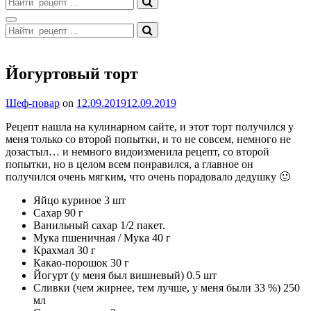
for:
Search
Search
for:
Site
Overlay
Йогуртовый торт
By
Шеф-повар
on
12.09.2019
12.09.2019
Рецепт нашла на кулинарном сайте, и этот торт получился у
меня только со второй попытки, и то не совсем, немного не
дозастыл… и немного видоизменила рецепт, со второй
попытки, но в целом всем понравился, а главное он
получился очень мягким, что очень порадовало дедушку 🙂
Яйцо куриное 3 шт
Сахар 90 г
Ванильный сахар 1/2 пакет.
Мука пшеничная / Мука 40 г
Крахмал 30 г
Какао-порошок 30 г
Йогурт (у меня был вишнeвый) 0.5 шт
Сливки (чем жирнее, тем лучше, у меня были 33 %) 250
мл