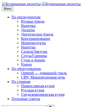
Skip
to
Menu
Кулинарные рецепты
для домашнего приготовления
content
По ингредиентам
Вторые блюда
Выпечка
Десерты
Диетические блюда
Консервирование
Морепродукты
Напитки
Салаты/Закуски
Соусы/Гарниры
Супы и борщи
Разное
По оборудованию
Optigrill — домашний гриль
СВЧ, Микроволновая печь
По странам
Православная кухня
Русская кухня
Средиземноморская кухня
Полезные советы
Search