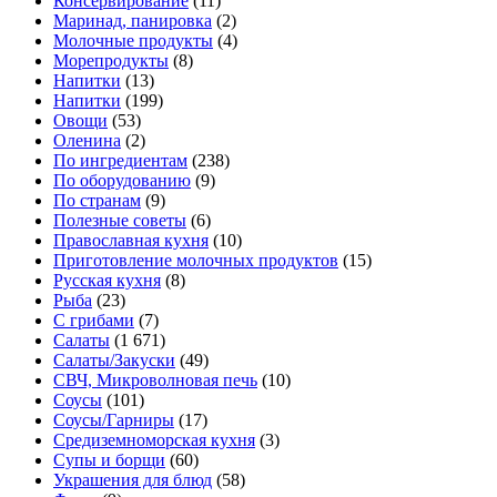
Консервирование
(11)
Маринад, панировка
(2)
Молочные продукты
(4)
Морепродукты
(8)
Напитки
(13)
Напитки
(199)
Овощи
(53)
Оленина
(2)
По ингредиентам
(238)
По оборудованию
(9)
По странам
(9)
Полезные советы
(6)
Православная кухня
(10)
Приготовление молочных продуктов
(15)
Русская кухня
(8)
Рыба
(23)
С грибами
(7)
Салаты
(1 671)
Салаты/Закуски
(49)
СВЧ, Микроволновая печь
(10)
Соусы
(101)
Соусы/Гарниры
(17)
Средиземноморская кухня
(3)
Супы и борщи
(60)
Украшения для блюд
(58)