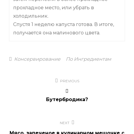
прохладное место, или убрать в
холодильник.
Спустя 1 неделю капуста готова. В итоге,
получается она малинового цвета.
Categories
Консервирование
По Ингредиентам
Навигация
PREVIOUS
по
записям
Бутербродика?
NEXT
Мясо, запеченое в кулинарном мешочке с