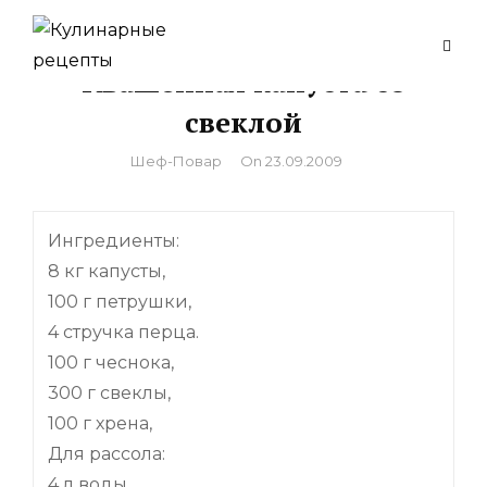
Skip
to
Квашенная капуста со
content
свеклой
By
Шеф-Повар
On
23.09.2009
Ингредиенты:
8 кг капусты,
100 г петрушки,
4 стручка перца.
100 г чеснока,
300 г свеклы,
100 г хрена,
Для рассола:
4 л воды,