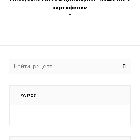
картофелем
Search
for:
YA РСЯ