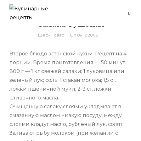
Skip
to
Салака тушеная
content
By
Шеф-Повар
On
04.12.2008
Второе блюдо эстонской кухни. Рецепт на 4
порции. Время приготовления — 50 минут.
800 г — 1 кг свежей салаки; 1 луковица или
зеленый лук; соль; 1 стакан молока; 1,5 ст.
ложки пшеничной муки; 2-3 ст. ложки
сливочного масла.
Очищенную салаку слоями укладывают в
смазанную маслом низкую посуду, между
слоями кладут масло, рубленый лук, солят.
Заливают рыбу молоком (при желании с