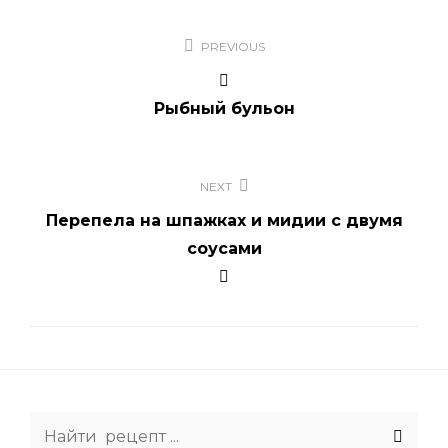
Навигация
PREVIOUS
по
записям
Рыбный бульон
NEXT
Перепела на шпажках и мидии с двумя
соусами
Search