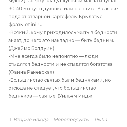
мукой). Сверху кладут кусочки масла и тушат
30-40 минут в духовке или на плите. К салаке
подают отварной картофель. Крылатые
фразы от inii.ru
-Всякий, кому приходилось жить в бедности,
знает, до чего это накладно — быть бедным.
(Джеймс Болдуин)
-Мне всегда было непонятно — люди
стыдятся бедности и не стыдятся богатства.
(Фаина Раневская)
-Большинство святых были бедняками, но
отсюда не следует, что большинство
бедняков — святые. (Уильям Индж)
Categories
Вторые Блюда
Морепродукты
Рыба