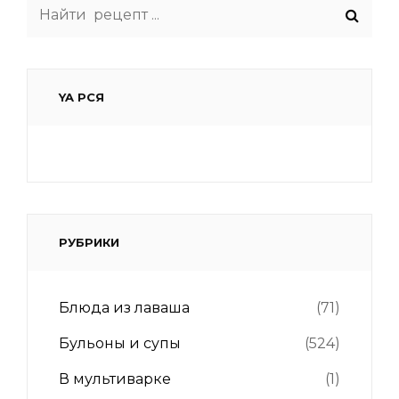
Search
for:
YA РСЯ
РУБРИКИ
Блюда из лаваша
(71)
Бульоны и супы
(524)
В мультиварке
(1)