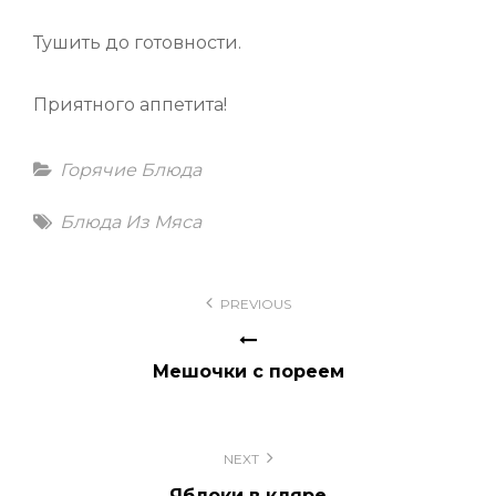
Тушить до готовности.
Приятного аппетита!
Categories
Горячие Блюда
Tags
Блюда Из Мяса
Навигация
PREVIOUS
по
записям
Мешочки с пореем
NEXT
Яблоки в кляре