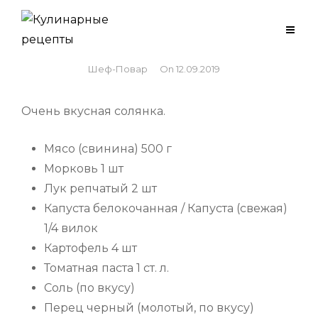
Skip
to
Солянка «Моя»
content
By
Шеф-Повар
On
12.09.2019
Очень вкусная солянка.
Мясо (свинина) 500 г
Морковь 1 шт
Лук репчатый 2 шт
Капуста белокочанная / Капустa (свежая)
1/4 вилок
Картофель 4 шт
Томатная паста 1 ст. л.
Соль (по вкусу)
Перец черный (молотый, по вкусу)