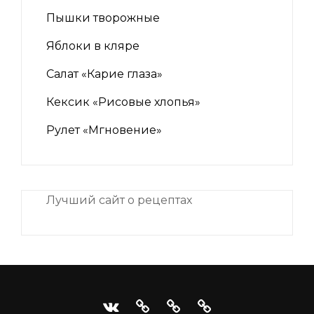
Пышки творожные
Яблоки в кляре
Салат «Карие глаза»
Кексик «Рисовые хлопья»
Рулет «Мгновение»
Лучший сайт о рецептах
iNii.ru
instagram
facebook
Связаться