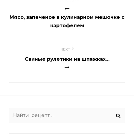
по
записям
Мясо, запеченое в кулинарном мешочке с
картофелем
NEXT
Свиные рулетики на шпажках…
Search
for: