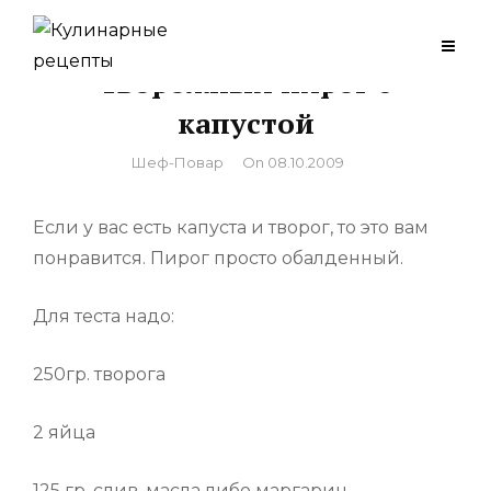
Skip
to
Творожный пирог с
content
капустой
By
Шеф-Повар
On
08.10.2009
Если у вас есть капуста и творог, то это вам
понравится. Пирог просто обалденный.
Для теста надо:
250гр. творога
2 яйца
125 гр. слив. масла либо маргарин