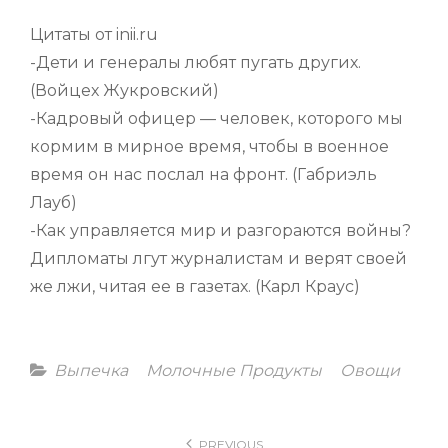
Цитаты от inii.ru
-Дети и генералы любят пугать других.
(Войцех Жукровский)
-Кадровый офицер — человек, которого мы
кормим в мирное время, чтобы в военное
время он нас послал на фронт. (Габриэль
Лауб)
-Как управляется мир и разгораются войны?
Дипломаты лгут журналистам и верят своей
же лжи, читая ее в газетах. (Карл Краус)
Categories
Выпечка
Молочные Продукты
Овощи
Навигация
PREVIOUS