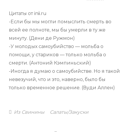
Цитаты от inii.ru
-Если бы мы могли помыслить смерть во
всей ее полноте, мы бы умерли в ту же
минуту. (Дени де Ружмон)
-У молодых самоубийство — мольба о
помощи, у стариков — только мольба о
смерти. (Антоний Кэмпиньский)
-Иногда я думаю о самоубийстве. Но я такой
невезучий, что и это, наверно, было бы
только временное решение. (Вуди Аллен)
Categories
Из Свинины
Салаты/Закуски
Навигация