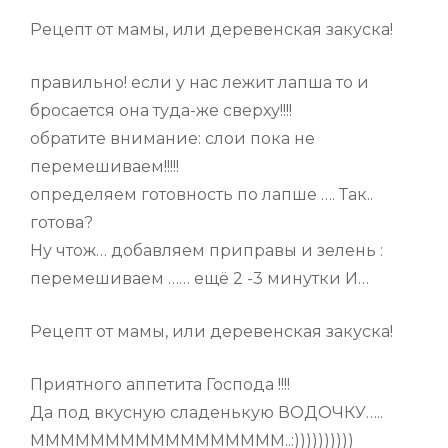
Рецепт от мамы, или деревенская закуска!
правильно! если у нас лежит лапша то и
бросается она туда-же сверху!!!!
обратите внимание: слои пока не
перемешиваем!!!!!
определяем готовность по лапше …. Так..
готова?
Ну чтож… добавляем приправы и зелень :
перемешиваем …… ещё 2 -3 минутки И…
Рецепт от мамы, или деревенская закуска!
Приятного аппетита Господа !!!!
Да под вкусную сладенькую ВОДОЧКУ…..
МММММММММММММММММ..:))))))))))