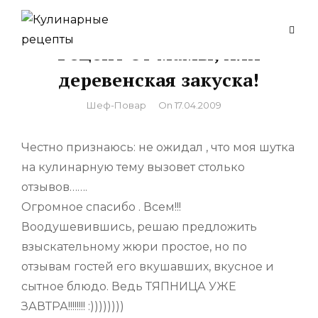
Skip
to
Рецепт от мамы, или
content
деревенская закуска!
By
Шеф-Повар
On
17.04.2009
Честно признаюсь: не ожидал , что моя шутка
на кулинарную тему вызовет столько
отзывов…….
Огромное спасибо . Всем!!!
Воодушевившись, решаю предложить
взыскательному жюри простое, но по
отзывам гостей его вкушавших, вкусное и
сытное блюдо. Ведь ТЯПНИЦА УЖЕ
ЗАВТРА!!!!!!!! :))))))))