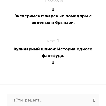
PREVIOUS
по
записям
Эксперимент: жареные помидоры с
зеленью и брынзой.
NEXT
Кулинарный шпион: История одного
фастфуда.
Search
for: