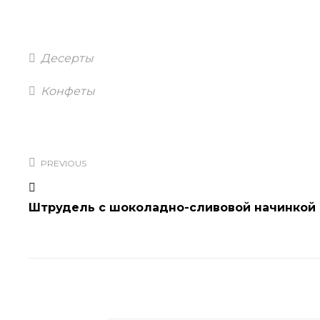
Categories
Десерты
Tags
Конфеты
Навигация
по
PREVIOUS
записям
Штрудель с шоколадно-сливовой начинкой