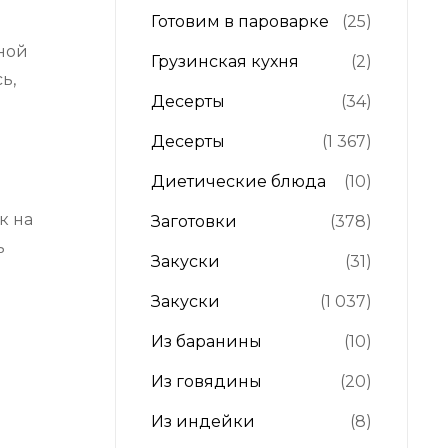
Готовим в пароварке
(25)
й
рной
Грузинская кухня
(2)
ь,
Десерты
(34)
Десерты
(1 367)
Диетические блюда
(10)
к на
Заготовки
(378)
ь
Закуски
(31)
Закуски
(1 037)
Из баранины
(10)
Из говядины
(20)
Из индейки
(8)