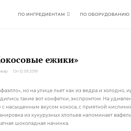
ПО ИНГРЕДИЕНТАМ
ПО ОБОРУДОВАНИЮ
ЕЦЕПТЫ
окосовые ежики»
вар
On
12.09.2019
фаэлло», но на улице льет как из ведра и холодно, и
родились такие вот конфетки, экспромтом. На удивле
е с насыщенным вкусом кокоса, с приятной кислинк
анировка из кукурузных хлопьев напоминает вафел
оматная шоколадная начинка.