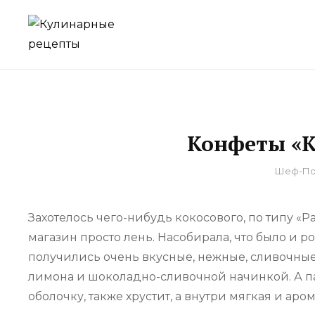
Skip
to
для домашнего приготовления
КУЛИНАРНЫЕ Р
content
Конфеты «К
By
Шеф-По
Захотелось чего-нибудь кокосового, по типу «Ра
магазин просто лень. Насобирала, что было и 
получились очень вкусные, нежные, сливочны
лимона и шоколадно-сливочной начинкой. А п
оболочку, также хрустит, а внутри мягкая и ар