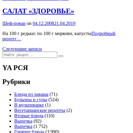
С
И
САЛАТ «ЗДОРОВЬЕ»
Ф
By
Шеф-повар
on
04.12.2008
21.04.2019
На 100 г редьки: по 100 г моркови, капусты
Подробный
САЛАТ
рецепт…
«ЗДОРОВЬЕ»
Навигация
Следующие записи
Search
по
for:
записям
YA РСЯ
Рубрики
Блюда из лаваша
(71)
Бульоны и супы
(524)
В мультиварке
(1)
Вегетарианские рецепты
(2)
Вторые блюда
(110)
Выпечка
(92)
Выпечка
(1 752)
Горячие блюда
(3 990)