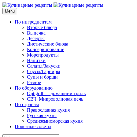
Skip
to
Menu
Кулинарные рецепты
для домашнего приготовления
content
По ингредиентам
Вторые блюда
Выпечка
Десерты
Диетические блюда
Консервирование
Морепродукты
Напитки
Салаты/Закуски
Соусы/Гарниры
Супы и борщи
Разное
По оборудованию
Optigrill — домашний гриль
СВЧ, Микроволновая печь
По странам
Православная кухня
Русская кухня
Средиземноморская кухня
Полезные советы
Search