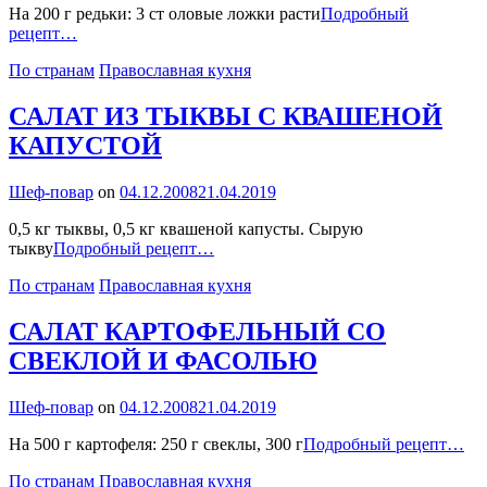
На 200 г редьки: 3 ст оловые ложки расти
Подробный
САЛАТ
рецепт…
ИЗ
Categories
По странам
Православная кухня
РЕДЬКИ
САЛАТ ИЗ ТЫКВЫ С КВАШЕНОЙ
КАПУСТОЙ
By
Шеф-повар
on
04.12.2008
21.04.2019
0,5 кг тыквы, 0,5 кг квашеной капусты. Сырую
САЛАТ
тыкву
Подробный рецепт…
ИЗ
Categories
По странам
Православная кухня
ТЫКВЫ
С
КВАШЕНОЙ
САЛАТ КАРТОФЕЛЬНЫЙ СО
КАПУСТОЙ
СВЕКЛОЙ И ФАСОЛЬЮ
By
Шеф-повар
on
04.12.2008
21.04.2019
СА
На 500 г картофеля: 250 г свеклы, 300 г
Подробный рецепт…
К
Categories
По странам
Православная кухня
С