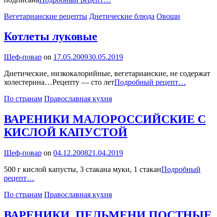
Categories
Вегетарианские рецепты
Диетические блюда
Овощи
Котлеты луковые
By
Шеф-повар
on
17.05.2009
30.05.2019
Диетические, низкокалорийные, вегетарианские, не содержат
Котлеты
холестерина…Рецепту — сто лет
Подробный рецепт…
луковые
Categories
По странам
Православная кухня
ВАРЕНИКИ МАЛОРОССИЙСКИЕ С
КИСЛОЙ КАПУСТОЙ
By
Шеф-повар
on
04.12.2008
21.04.2019
500 г кислой капусты, 3 стакана муки, 1 стакан
Подробный
ВАРЕНИКИ
рецепт…
МАЛОРОССИЙСКИЕ
Categories
По странам
Православная кухня
С
КИСЛОЙ
КАПУСТОЙ
ВАРЕНИКИ, ПЕЛЬМЕНИ ПОСТНЫЕ