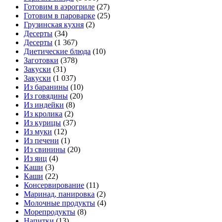
Готовим в аэрогриле
(27)
Готовим в пароварке
(25)
Грузинская кухня
(2)
Десерты
(34)
Десерты
(1 367)
Диетические блюда
(10)
Заготовки
(378)
Закуски
(31)
Закуски
(1 037)
Из баранины
(10)
Из говядины
(20)
Из индейки
(8)
Из кролика
(2)
Из курицы
(37)
Из муки
(12)
Из печени
(1)
Из свинины
(20)
Из яиц
(4)
Каши
(3)
Каши
(22)
Консервирование
(11)
Маринад, панировка
(2)
Молочные продукты
(4)
Морепродукты
(8)
Напитки
(13)