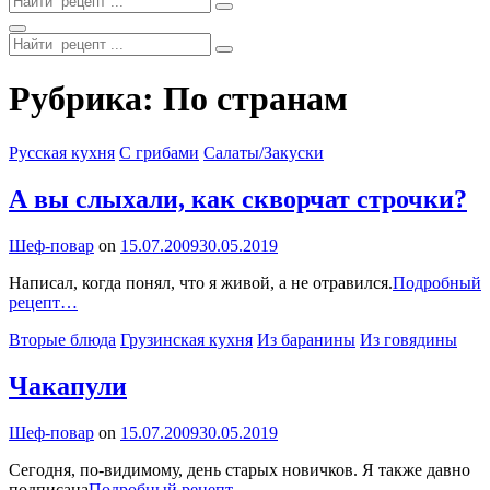
for:
Search
Search
for:
Site
Рубрика:
По странам
Overlay
Categories
Русская кухня
С грибами
Салаты/Закуски
А вы слыхали, как скворчат строчки?
By
Шеф-повар
on
15.07.2009
30.05.2019
Написал, когда понял, что я живой, а не отравился.
Подробный
А
рецепт…
вы
Categories
Вторые блюда
Грузинская кухня
Из баранины
Из говядины
слыхали,
как
скворчат
Чакапули
строчки?
By
Шеф-повар
on
15.07.2009
30.05.2019
Сегодня, по-видимому, день старых новичков. Я также давно
Чакапули
подписана
Подробный рецепт…