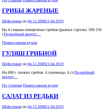
По странам
Православная кухня
ГРИБЫ ЖАРЕНЫЕ
By
Шеф-повар
on
04.12.2008
21.04.2019
На 4 стакана очищенных грибов (разных сортов): 100-150
ГРИБЫ
г
Подробный рецепт…
ЖАРЕНЫЕ
Categories
Православная кухня
ГУЛЯШ ГРИБНОЙ
By
Шеф-повар
on
04.12.2008
21.04.2019
На 600 г свежих грибов: 4 луковицы, 4 ст.
Подробный
ГУЛЯШ
рецепт…
ГРИБНОЙ
Categories
По странам
Православная кухня
САЛАТ ИЗ РЕДЬКИ
By
Шеф-повар
on
04.12.2008
21.04.2019