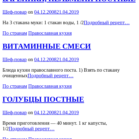
By
Шеф-повар
on
04.12.2008
21.04.2019
ВАР
На 3 стакана муки: 1 стакан воды, 1 /2
Подробный рецепт…
ПЕ
Categories
По странам
Православная кухня
ПО
ВИТАМИННЫЕ СМЕСИ
By
Шеф-повар
on
04.12.2008
21.04.2019
Блюда кухни православного поста. 1) Взять по стакану
ВИТАМИННЫЕ
очищенных
Подробный рецепт…
СМЕСИ
Categories
По странам
Православная кухня
ГОЛУБЦЫ ПОСТНЫЕ
By
Шеф-повар
on
04.12.2008
21.04.2019
Время приготовления — 40 минут. 1 кг капусты,
ГОЛУБЦЫ
1/2
Подробный рецепт…
ПОСТНЫЕ
Categories