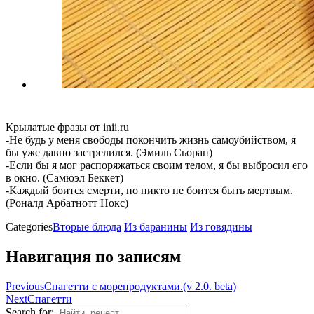
Крылатые фразы от inii.ru
-Не будь у меня свободы покончить жизнь самоубийством, я
бы уже давно застрелился. (Эмиль Сьоран)
-Если бы я мог распоряжаться своим телом, я бы выбросил его
в окно. (Самюэл Беккет)
-Каждый боится смерти, но никто не боится быть мертвым.
(Роналд Арбатнотт Нокс)
Categories
Вторые блюда
Из баранины
Из говядины
Навигация по записям
Previous
Спагетти с морепродуктами.(v 2.0. beta)
Next
Спагетти
Search for: