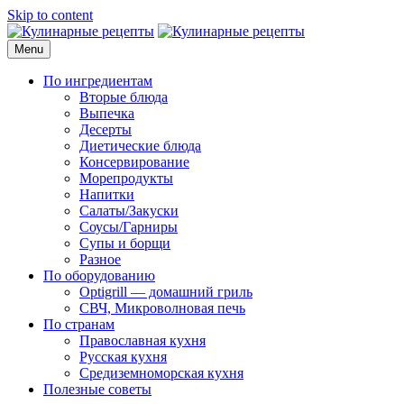
Skip to content
Menu
Кулинарные рецепты
для домашнего приготовления
По ингредиентам
Вторые блюда
Выпечка
Десерты
Диетические блюда
Консервирование
Морепродукты
Напитки
Салаты/Закуски
Соусы/Гарниры
Супы и борщи
Разное
По оборудованию
Optigrill — домашний гриль
СВЧ, Микроволновая печь
По странам
Православная кухня
Русская кухня
Средиземноморская кухня
Полезные советы