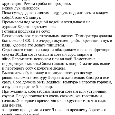
хрустящим. Режем грибы по профилю:
Режем лук наискосок:
Пока суть да дело кипятим воду, чуть подсаливаем и кладем
собу.Готовим 5 минут.
Промываем под холодной водой и откидываем на
дуршлаг.Бережно достаем вок:
Готовим продукты на соус:
Разогреваем вок с растительным маслом. Температура должна
быть около 180С.По очереди окунаем грибы, креветки и лук в
кляр. Удобнее это делать пинцетом.
Стряхиваем излишки кляра и обжариваем в воке во фритюре
секунд 30.Для соуса смешать соевый соус, мирин и
яйцо.Перемешать венчиком или вилкой.Поместить в
подходящую емкость.Снова наколоть люда. См.снимок выше
и перетереть собу с колотым людом.
Выложить собу в пиалу или иную плоскую посуду.
рядом выложить темпуру.Подавать желательно быстро и все
сразу. Соба должна быть ледяной, темпура- напротив горячей,
а соус по середине балансир.
При желании, соба взбрызгивается соевым или устричным
соусом. Блюдо получается очень свежим, контрастным и
сочным.Холодное-горячее, мягкое и хрустящее-то что надо
для фаната.
зы.прошу прощения за свет.Я пока по прежнему борюсь со
своей темной кухней.