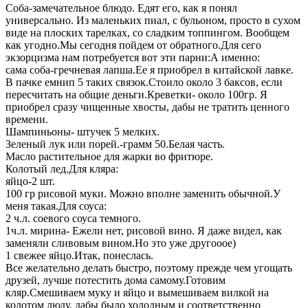
Соба-замечательное блюдо. Едят его, как я понял
универсально. Из маленьких пиал, с бульоном, просто в сухом
виде на плоских тарелках, со сладким топпингом. Вообщем
как угодно.Мы сегодня пойдем от обратного.Для сего
экзорцизма нам потребуется вот эти парни:А именно:
сама соба-гречневая лапша.Ее я приобрел в китайской лавке.
В пачке емнип 5 таких связок.Стоило около 3 баксов, если
пересчитать на общие деньги.Креветки- около 100гр. Я
приобрел сразу чищенные хвосты, дабы не тратить ценного
времени.
Шампиньоны- штучек 5 мелких.
Зеленый лук или порей.-грамм 50.Белая часть.
Масло растительное для жарки во фритюре.
Колотый лед.Для кляра:
яйцо-2 шт.
100 гр рисовой муки. Можно вполне заменить обычной.У
меня такая.Для соуса:
2 ч.л. соевого соуса темного.
1ч.л. мирина- Ежели нет, рисовой вино. Я даже видел, как
заменяли сливовым вином.Но это уже другооое)
1 свежее яйцо.Итак, понеслась.
Все желательно делать быстро, поэтому прежде чем угощать
друзей, лучше потестить дома самому.Готовим
кляр.Смешиваем муку и яйцо и вымешиваем вилкой на
колотом люду, дабы было холодным и соответственно