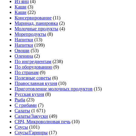
Из яиц
(4)
Каши
(3)
Каши
(22)
Консервирование
(11)
Маринад, панировка
(2)
Молочные продукты
(4)
Морепродукты
(8)
Напитки
(13)
Напитки
(199)
Овощи
(53)
Оленина
(2)
По ингредиентам
(238)
По оборудованию
(9)
По странам
(9)
Полезные советы
(6)
Православная кухня
(10)
Приготовление молочных продуктов
(15)
Русская кухня
(8)
Рыба
(23)
С грибами
(7)
Салаты
(1 671)
Салаты/Закуски
(49)
СВЧ, Микроволновая печь
(10)
Соусы
(101)
Соусы/Гарниры
(17)