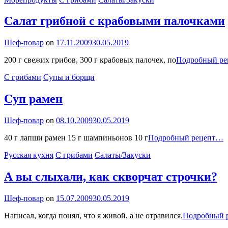
Салат грибной с крабовыми палочками
By
Шеф-повар
on
17.11.2009
30.05.2019
200 г свежих грибов, 300 г крабовых палочек, по
Подробный р
Categories
С грибами
Супы и борщи
Cуп рамен
By
Шеф-повар
on
08.10.2009
30.05.2019
C
40 г лапши рамен 15 г шампиньонов 10 г
Подробный рецепт…
р
Categories
Русская кухня
С грибами
Салаты/Закуски
А вы слыхали, как скворчат строчки?
By
Шеф-повар
on
15.07.2009
30.05.2019
Написал, когда понял, что я живой, а не отравился.
Подробный 