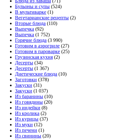
Блюда из лаваша
(71)
Бульоны и супы
(524)
В мультиварке
(1)
Вегетарианские рецепты
(2)
Вторые блюда
(110)
Выпечка
(92)
Выпечка
(1 752)
Горячие блюда
(3 990)
Готовим в аэрогриле
(27)
Готовим в пароварке
(25)
Грузинская кухня
(2)
Десерты
(34)
Десерты
(1 367)
Диетические блюда
(10)
Заготовки
(378)
Закуски
(31)
Закуски
(1 037)
Из баранины
(10)
Из говядины
(20)
Из индейки
(8)
Из кролика
(2)
Из курицы
(37)
Из муки
(12)
Из печени
(1)
Из свинины
(20)