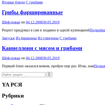
Categories
Вторые блюда
С грибами
Грибы фаршированные
By
Шеф-повар
on
04.12.2008
30.05.2019
Рецепт придумал я сам и недавно в одной кулинарной
Подробн
Categories
Закуски
Из баранины
Из говядины
С грибами
Каннеллони с мясом и грибами
By
Шеф-повар
on
04.12.2008
30.05.2019
Первый блин оказался комом, пробую еще раз. Итак, нам
Подро
Search
for:
YA РСЯ
Рубрики