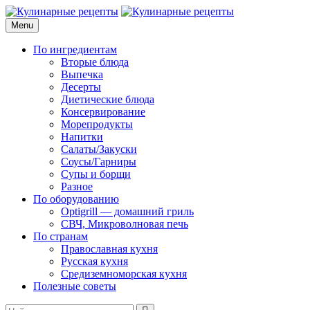
Skip
to
Menu
Кулинарные рецепты
для домашнего приготовления
content
По ингредиентам
Вторые блюда
Выпечка
Десерты
Диетические блюда
Консервирование
Морепродукты
Напитки
Салаты/Закуски
Соусы/Гарниры
Супы и борщи
Разное
По оборудованию
Optigrill — домашний гриль
СВЧ, Микроволновая печь
По странам
Православная кухня
Русская кухня
Средиземноморская кухня
Полезные советы
Search