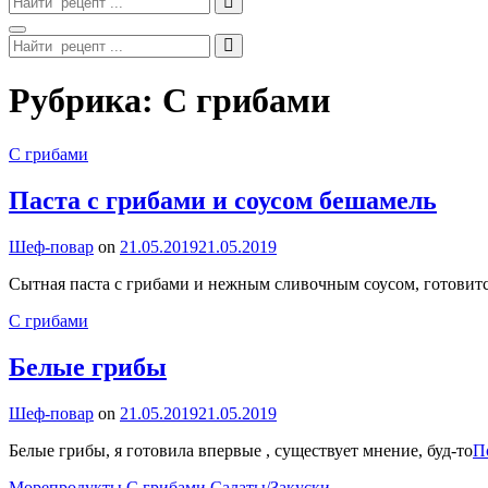
for:
Search
Search
for:
Site
Рубрика:
С грибами
Overlay
Categories
С грибами
Паста с грибами и соусом бешамель
By
Шеф-повар
on
21.05.2019
21.05.2019
Сытная паста с грибами и нежным сливочным соусом, готовит
Categories
С грибами
Белые грибы
By
Шеф-повар
on
21.05.2019
21.05.2019
Белые грибы, я готовила впервые , существует мнение, буд-то
П
Categories
Морепродукты
С грибами
Салаты/Закуски