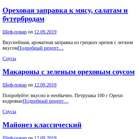
Ореховая заправка к мясу, салатам и
бутербродам
By
Шеф-повар
on
12.09.2019
Вкуснейшая, ароматная заправка из грецких орехов с легким
Ореховая
вкусом
Подробный рецепт…
заправка
Categories
Соусы
к
мясу,
салатам
Макароны с зеленым ореховым соусом
и
бутербродам
By
Шеф-повар
on
12.09.2019
Попробуйте: вкусно и необычно. Петрушка 100 г Орехи
Макароны
кедровые
Подробный рецепт…
с
Categories
Соусы
зеленым
ореховым
соусом
Майонез классический
By
Шеф-повар
on
12.09.2019