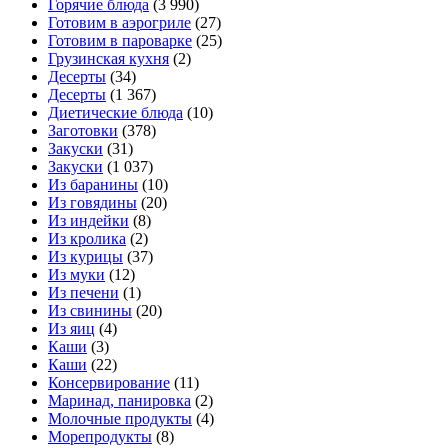
Горячие блюда
(3 990)
Готовим в аэрогриле
(27)
Готовим в пароварке
(25)
Грузинская кухня
(2)
Десерты
(34)
Десерты
(1 367)
Диетические блюда
(10)
Заготовки
(378)
Закуски
(31)
Закуски
(1 037)
Из баранины
(10)
Из говядины
(20)
Из индейки
(8)
Из кролика
(2)
Из курицы
(37)
Из муки
(12)
Из печени
(1)
Из свинины
(20)
Из яиц
(4)
Каши
(3)
Каши
(22)
Консервирование
(11)
Маринад, панировка
(2)
Молочные продукты
(4)
Морепродукты
(8)