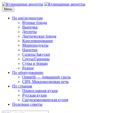
Skip
to
Menu
Кулинарные рецепты
для домашнего приготовления
content
По ингредиентам
Вторые блюда
Выпечка
Десерты
Диетические блюда
Консервирование
Морепродукты
Напитки
Салаты/Закуски
Соусы/Гарниры
Супы и борщи
Разное
По оборудованию
Optigrill — домашний гриль
СВЧ, Микроволновая печь
По странам
Православная кухня
Русская кухня
Средиземноморская кухня
Полезные советы
Search