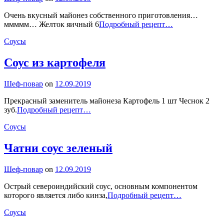
Очень вкусный майонез собственного приготовления…
Майонез
ммммм… Желток яичный 6
Подробный рецепт…
классический
Categories
Соусы
Cоус из картофеля
By
Шеф-повар
on
12.09.2019
Прекрасный заменитель майонеза Картофель 1 шт Чеснок 2
Cоус
зуб.
Подробный рецепт…
из
Categories
Соусы
картофеля
Чатни соус зелeный
By
Шеф-повар
on
12.09.2019
Острый североиндийский соус, основным компонентом
Чатни
которого является либо кинза,
Подробный рецепт…
соус
Categories
Соусы
зелeный