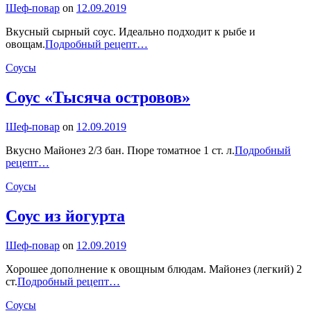
By
Шеф-повар
on
12.09.2019
Вкусный сырный соус. Идеально подходит к рыбе и
Соус
овощам.
Подробный рецепт…
«Морней»
Categories
Соусы
Соус «Тысяча островов»
By
Шеф-повар
on
12.09.2019
Вкусно Майонез 2/3 бан. Пюре томатное 1 ст. л.
Подробный
Соус
рецепт…
«Тысяча
Categories
Соусы
островов»
Соус из йогурта
By
Шеф-повар
on
12.09.2019
Хорошее дополнение к овощным блюдам. Майонез (легкий) 2
Соус
ст.
Подробный рецепт…
из
Categories
Соусы
йогурта