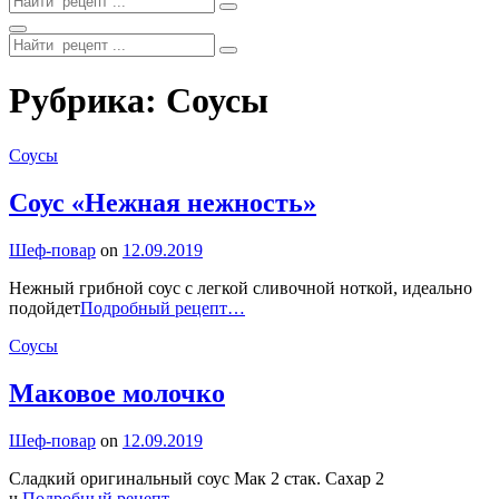
for:
Search
Search
for:
Site
Рубрика:
Соусы
Overlay
Categories
Соусы
Соус «Нежная нежность»
By
Шеф-повар
on
12.09.2019
Нежный грибной соус с легкой сливочной ноткой, идеально
Соус
подойдет
Подробный рецепт…
«Нежная
Categories
Соусы
нежность»
Маковое молочко
By
Шеф-повар
on
12.09.2019
Сладкий оригинальный соус Мак 2 стак. Сахар 2
Маковое
ч.
Подробный рецепт…