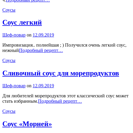
молочко
Categories
Соусы
Соус лeгкий
By
Шеф-повар
on
12.09.2019
Импровизация.. полнейшая ; ) Получился очень лeгкий соус,
Соус
нежный
Подробный рецепт…
лeгкий
Categories
Соусы
Сливочный соус для морепродуктов
By
Шеф-повар
on
12.09.2019
Для любителей морепродуктов этот классический соус может
Сливочный
стать избранным.
Подробный рецепт…
соус
Categories
Соусы
для
морепродуктов
Соус «Морней»