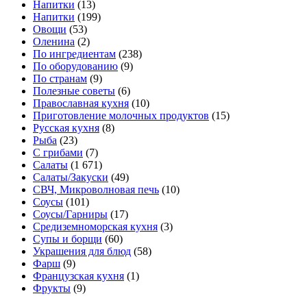
Напитки
(13)
Напитки
(199)
Овощи
(53)
Оленина
(2)
По ингредиентам
(238)
По оборудованию
(9)
По странам
(9)
Полезные советы
(6)
Православная кухня
(10)
Приготовление молочных продуктов
(15)
Русская кухня
(8)
Рыба
(23)
С грибами
(7)
Салаты
(1 671)
Салаты/Закуски
(49)
СВЧ, Микроволновая печь
(10)
Соусы
(101)
Соусы/Гарниры
(17)
Средиземноморская кухня
(3)
Супы и борщи
(60)
Украшения для блюд
(58)
Фарш
(9)
Французская кухня
(1)
Фрукты
(9)