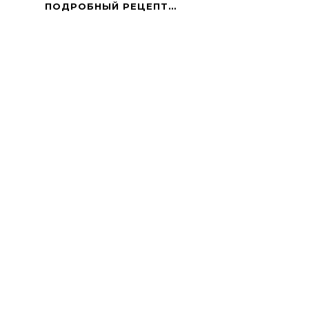
КАША
ПОДРОБНЫЙ РЕЦЕПТ…
ГРЕЧНЕВАЯ
«БОГАТЫРЬ»