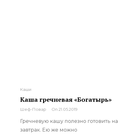
Categories
Каши
Каша гречневая «Богатырь»
By
Шеф-Повар
On
21.05.2019
Гречневую кашу полезно готовить на
завтрак. Ею же можно