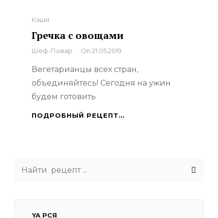
Categories
Каши
Гречка с овощами
By
Шеф-Повар
On
21.05.2019
Вегетарианцы всех стран,
объединяйтесь! Сегодня на ужин
будем готовить
ГРЕЧКА
ПОДРОБНЫЙ РЕЦЕПТ…
С
ОВОЩАМИ
Search
for:
YA РСЯ