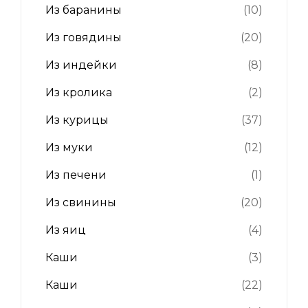
Из баранины
(10)
Из говядины
(20)
Из индейки
(8)
Из кролика
(2)
Из курицы
(37)
Из муки
(12)
Из печени
(1)
Из свинины
(20)
Из яиц
(4)
Каши
(3)
Каши
(22)