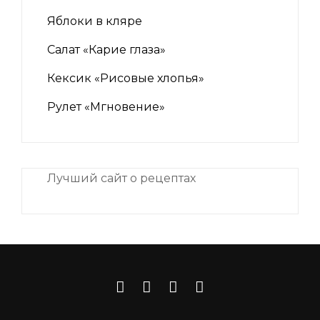
Яблоки в кляре
Салат «Карие глаза»
Кексик «Рисовые хлопья»
Рулет «Мгновение»
Лучший сайт о рецептах
iNii.ru
instagram
facebook
Связаться
VK
с