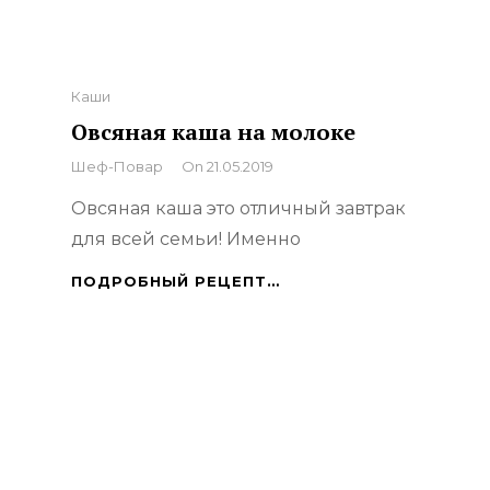
Categories
Каши
Овсяная каша на молоке
By
Шеф-Повар
On
21.05.2019
Овсяная каша это отличный завтрак
для всей семьи! Именно
ОВСЯНАЯ
ПОДРОБНЫЙ РЕЦЕПТ…
КАША
НА
МОЛОКЕ