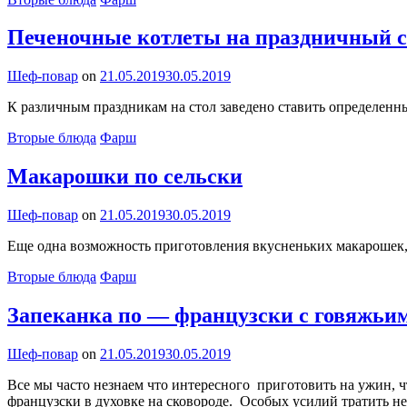
Печеночные котлеты на праздничный ст
By
Шеф-повар
on
21.05.2019
30.05.2019
К различным праздникам на стол заведено ставить определенн
Categories
Вторые блюда
Фарш
Макарошки по сельски
By
Шеф-повар
on
21.05.2019
30.05.2019
Еще одна возможность приготовления вкусненьких макарошек, 
Categories
Вторые блюда
Фарш
Запеканка по — французски с говяжьи
By
Шеф-повар
on
21.05.2019
30.05.2019
Все мы часто незнаем что интересного приготовить на ужин, ч
французски в духовке на сковороде. Особых усилий тратить не 