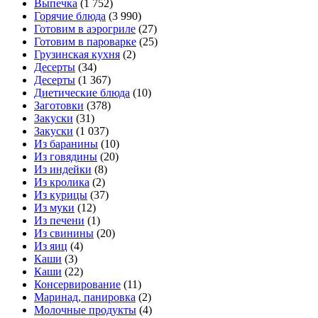
Выпечка
(1 752)
Горячие блюда
(3 990)
Готовим в аэрогриле
(27)
Готовим в пароварке
(25)
Грузинская кухня
(2)
Десерты
(34)
Десерты
(1 367)
Диетические блюда
(10)
Заготовки
(378)
Закуски
(31)
Закуски
(1 037)
Из баранины
(10)
Из говядины
(20)
Из индейки
(8)
Из кролика
(2)
Из курицы
(37)
Из муки
(12)
Из печени
(1)
Из свинины
(20)
Из яиц
(4)
Каши
(3)
Каши
(22)
Консервирование
(11)
Маринад, панировка
(2)
Молочные продукты
(4)