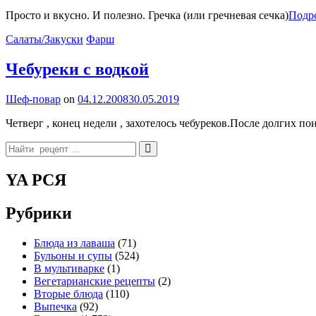
Просто и вкусно. И полезно. Гречка (или гречневая сечка)
Подр
Categories
Салаты/Закуски
Фарш
Чебуреки с водкой
By
Шеф-повар
on
04.12.2008
30.05.2019
Четверг , конец недели , захотелось чебуреков.После долгих по
Search
for:
YA РСЯ
Рубрики
Блюда из лаваша
(71)
Бульоны и супы
(524)
В мультиварке
(1)
Вегетарианские рецепты
(2)
Вторые блюда
(110)
Выпечка
(92)