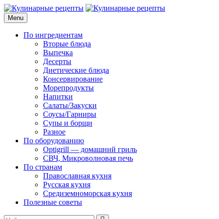
Skip
to
Menu
Кулинарные рецепты
для домашнего приготовления
content
По ингредиентам
Вторые блюда
Выпечка
Десерты
Диетические блюда
Консервирование
Морепродукты
Напитки
Салаты/Закуски
Соусы/Гарниры
Супы и борщи
Разное
По оборудованию
Optigrill — домашний гриль
СВЧ, Микроволновая печь
По странам
Православная кухня
Русская кухня
Средиземноморская кухня
Полезные советы
Search