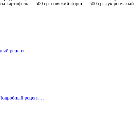
ты картофель — 500 гр. говяжий фарш — 500 гр. лук репчатый —
Блинный
ный рецепт…
пирог
с
мясом
Быстрый
Подробный рецепт…
ужин