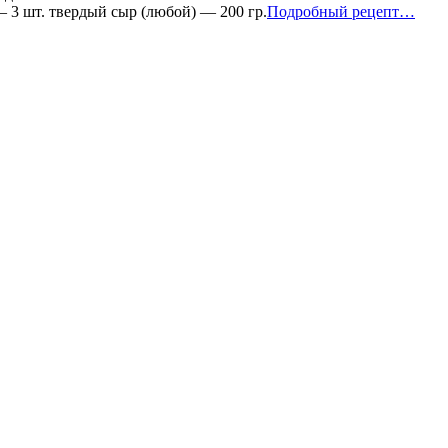
Запе
 3 шт. твердый сыр (любой) — 200 гр.
Подробный рецепт…
по
—
фран
с
говя
фарш