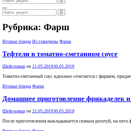
for:
Search
Search
for:
Site
Рубрика:
Фарш
Overlay
Categories
Вторые блюда
Из говядины
Фарш
Тефтели в томатно-сметанном соусе
By
Шеф-повар
on
21.05.2019
30.05.2019
Томатно-сметанный соус идеально сочетается с фаршем, прида
Categories
Вторые блюда
Фарш
Домашнее приготовление фрикаделек и 
By
Шеф-повар
on
21.05.2019
30.05.2019
После приготовления выкладывается сначала рататуй, на него 
Categories
Вторые блюда
Фарш