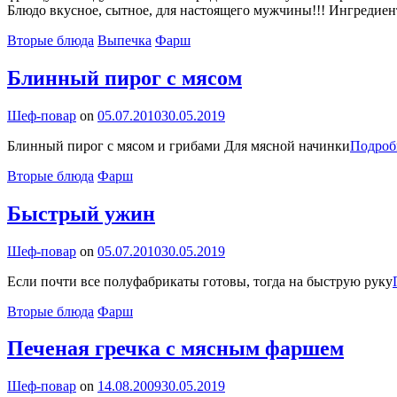
Блюдо вкусное, сытное, для настоящего мужчины!!! Ингредиен
Categories
Вторые блюда
Выпечка
Фарш
Блинный пирог с мясом
By
Шеф-повар
on
05.07.2010
30.05.2019
Блинный пирог с мясом и грибами Для мясной начинки
Подроб
Categories
Вторые блюда
Фарш
Быстрый ужин
By
Шеф-повар
on
05.07.2010
30.05.2019
Если почти все полуфабрикаты готовы, тогда на быструю руку
Categories
Вторые блюда
Фарш
Печеная гречка с мясным фаршем
By
Шеф-повар
on
14.08.2009
30.05.2019