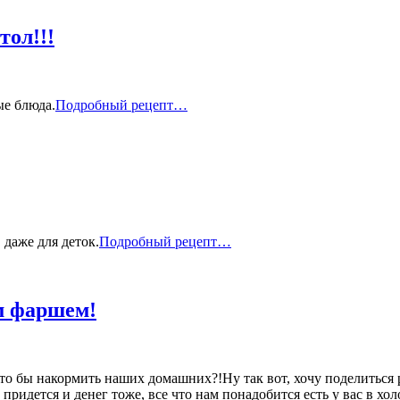
фрикаделек
и
пряного
ол!!!
рататуя
Печеночные
ые блюда.
Подробный рецепт…
котлеты
на
праздничный
стол!!!
Макарошки
даже для деток.
Подробный рецепт…
по
сельски
м фаршем!
то бы накормить наших домашних?!Ну так вот, хочу поделиться 
придется и денег тоже, все что нам понадобится есть у вас в хо