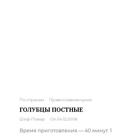
Categories
По странам
Православная кухня
ГОЛУБЦЫ ПОСТНЫЕ
By
Шеф-Повар
On
04.12.2008
Время приготовления — 40 минут. 1