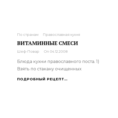
Categories
По странам
Православная кухня
ВИТАМИННЫЕ СМЕСИ
By
Шеф-Повар
On
04.12.2008
Блюда кухни православного поста. 1)
Взять по стакану очищенных
ВИТАМИННЫЕ
ПОДРОБНЫЙ РЕЦЕПТ…
СМЕСИ