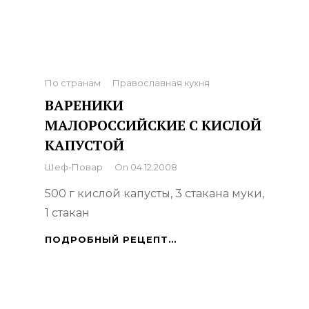
Categories
По странам
Православная кухня
ВАРЕНИКИ
МАЛОРОССИЙСКИЕ С КИСЛОЙ
КАПУСТОЙ
By
Шеф-Повар
On
04.12.2008
500 г кислой капусты, 3 стакана муки,
1 стакан
ВАРЕНИКИ
ПОДРОБНЫЙ РЕЦЕПТ…
МАЛОРОССИЙСКИЕ
С
КИСЛОЙ
КАПУСТОЙ