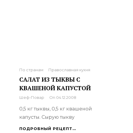
Categories
По странам
Православная кухня
САЛАТ ИЗ ТЫКВЫ С
КВАШЕНОЙ КАПУСТОЙ
By
Шеф-Повар
On
04.12.2008
0,5 кг тыквы, 0,5 кг квашеной
капусты. Сырую тыкву
САЛАТ
ПОДРОБНЫЙ РЕЦЕПТ…