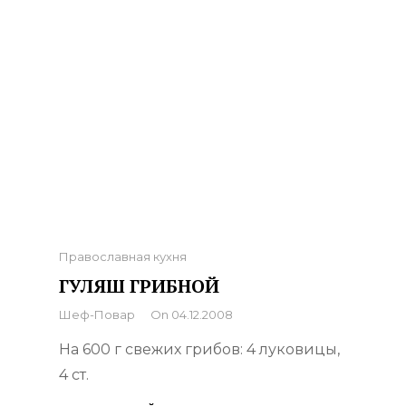
Categories
Православная кухня
ГУЛЯШ ГРИБНОЙ
By
Шеф-Повар
On
04.12.2008
На 600 г свежих грибов: 4 луковицы,
4 ст.