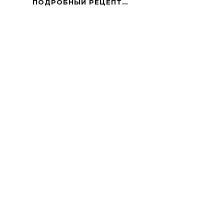
ГУЛЯШ
ПОДРОБНЫЙ РЕЦЕПТ…
ГРИБНОЙ