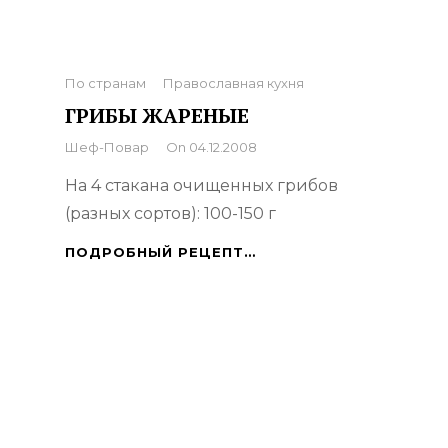
Categories
По странам
Православная кухня
ГРИБЫ ЖАРЕНЫЕ
By
Шеф-Повар
On
04.12.2008
На 4 стакана очищенных грибов
(разных сортов): 100-150 г
ГРИБЫ
ПОДРОБНЫЙ РЕЦЕПТ…
ЖАРЕНЫЕ