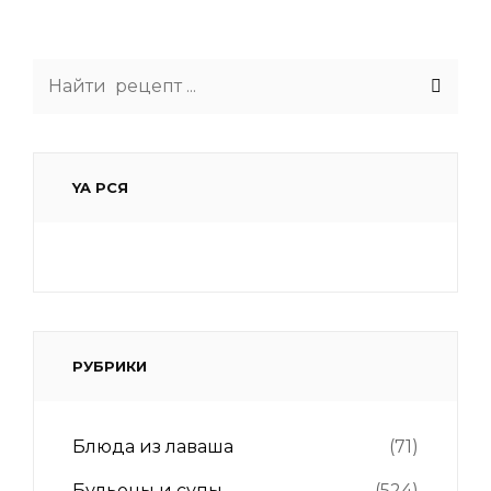
Search
for:
YA РСЯ
РУБРИКИ
Блюда из лаваша
(71)
Бульоны и супы
(524)