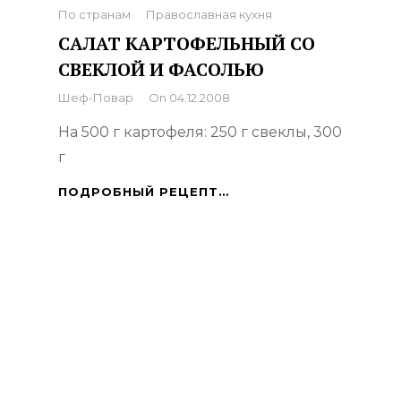
Categories
По странам
Православная кухня
САЛАТ КАРТОФЕЛЬНЫЙ СО
СВЕКЛОЙ И ФАСОЛЬЮ
By
Шеф-Повар
On
04.12.2008
На 500 г картофеля: 250 г свеклы, 300
г
САЛАТ
ПОДРОБНЫЙ РЕЦЕПТ…
КАРТОФЕЛЬНЫЙ
СО
СВЕКЛОЙ
И
ФАСОЛЬЮ