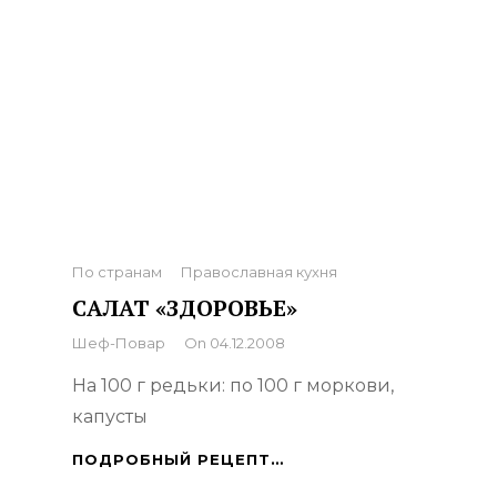
Categories
По странам
Православная кухня
САЛАТ «ЗДОРОВЬЕ»
By
Шеф-Повар
On
04.12.2008
На 100 г редьки: по 100 г моркови,
капусты
САЛАТ
ПОДРОБНЫЙ РЕЦЕПТ…
«ЗДОРОВЬЕ»