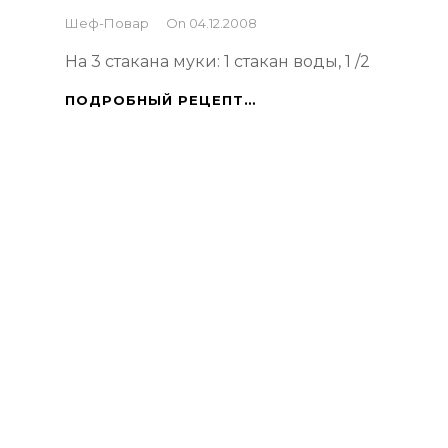
By
Шеф-Повар
On
04.12.2008
На 3 стакана муки: 1 стакан воды, 1 /2
ВАРЕНИКИ,
ПОДРОБНЫЙ РЕЦЕПТ…
ПЕЛЬМЕНИ
ПОСТНЫЕ