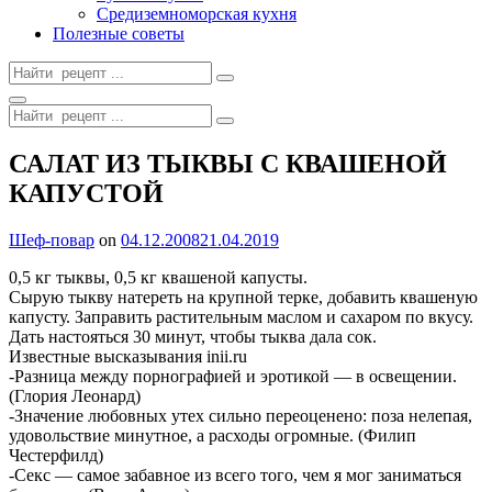
Средиземноморская кухня
Полезные советы
Search
for:
Search
Search
for:
Site
САЛАТ ИЗ ТЫКВЫ С КВАШЕНОЙ
Overlay
КАПУСТОЙ
By
Шеф-повар
on
04.12.2008
21.04.2019
0,5 кг тыквы, 0,5 кг квашеной капусты.
Сырую тыкву натереть на крупной терке, добавить квашеную
капусту. Заправить растительным маслом и сахаром по вкусу.
Дать настояться 30 минут, чтобы тыква дала сок.
Известные высказывания inii.ru
-Разница между порнографией и эротикой — в освещении.
(Глория Леонард)
-Значение любовных утех сильно переоценено: поза нелепая,
удовольствие минутное, а расходы огромные. (Филип
Честерфилд)
-Секс — самое забавное из всего того, чем я мог заниматься