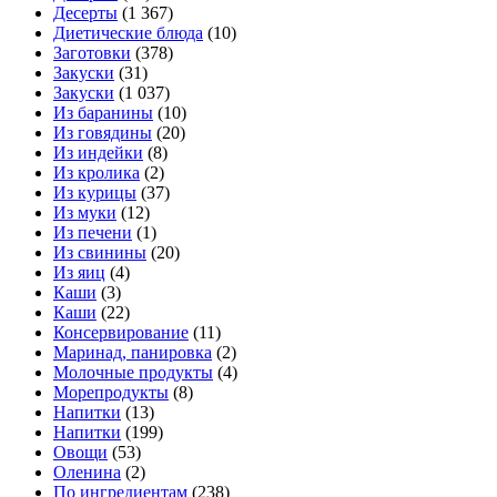
Десерты
(1 367)
Диетические блюда
(10)
Заготовки
(378)
Закуски
(31)
Закуски
(1 037)
Из баранины
(10)
Из говядины
(20)
Из индейки
(8)
Из кролика
(2)
Из курицы
(37)
Из муки
(12)
Из печени
(1)
Из свинины
(20)
Из яиц
(4)
Каши
(3)
Каши
(22)
Консервирование
(11)
Маринад, панировка
(2)
Молочные продукты
(4)
Морепродукты
(8)
Напитки
(13)
Напитки
(199)
Овощи
(53)
Оленина
(2)
По ингредиентам
(238)