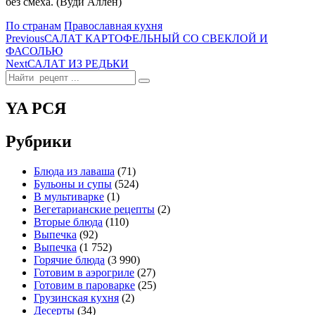
без смеха. (Вуди Аллен)
Categories
По странам
Православная кухня
Навигация
Previous
САЛАТ КАРТОФЕЛЬНЫЙ СО СВЕКЛОЙ И
ФАСОЛЬЮ
по
Next
САЛАТ ИЗ РЕДЬКИ
записям
Search
for:
YA РСЯ
Рубрики
Блюда из лаваша
(71)
Бульоны и супы
(524)
В мультиварке
(1)
Вегетарианские рецепты
(2)
Вторые блюда
(110)
Выпечка
(92)
Выпечка
(1 752)
Горячие блюда
(3 990)
Готовим в аэрогриле
(27)
Готовим в пароварке
(25)
Грузинская кухня
(2)
Десерты
(34)