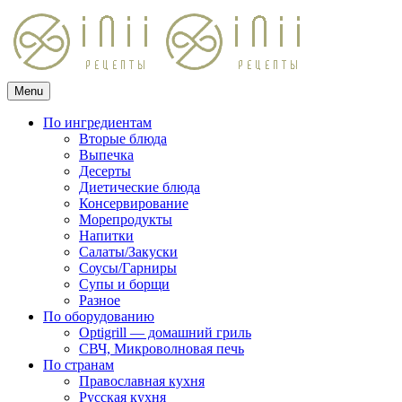
Skip
to
content
Menu
Кулинарные рецепты
для домашнего приготовления
По ингредиентам
Вторые блюда
Выпечка
Десерты
Диетические блюда
Консервирование
Морепродукты
Напитки
Салаты/Закуски
Соусы/Гарниры
Супы и борщи
Разное
По оборудованию
Optigrill — домашний гриль
СВЧ, Микроволновая печь
По странам
Православная кухня
Русская кухня