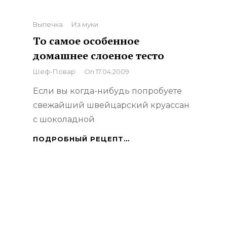
Categories
Выпечка
Из муки
То самое особенное
домашнее слоеное тесто
By
Шеф-Повар
On
17.04.2009
Если вы когда-нибудь попробуете
свежайший швейцарский круассан
с шоколадной
ТО
ПОДРОБНЫЙ РЕЦЕПТ…
САМОЕ
ОСОБЕННОЕ
ДОМАШНЕЕ
СЛОЕНОЕ
ТЕСТО