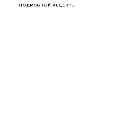
ПАСТА
ПОДРОБНЫЙ РЕЦЕПТ…
С
СОУСОМ
ИЗ
ТОМАТОВ,
СЫРА
И
СОУСА