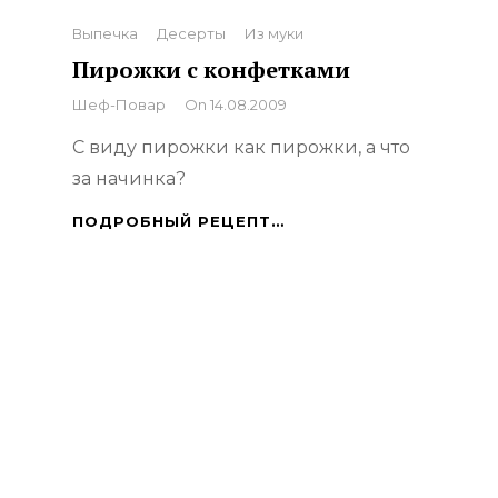
Categories
Выпечка
Десерты
Из муки
Пирожки с конфетками
By
Шеф-Повар
On
14.08.2009
С виду пирожки как пирожки, а что
за начинка?
ПИРОЖКИ
ПОДРОБНЫЙ РЕЦЕПТ…
С
КОНФЕТКАМИ