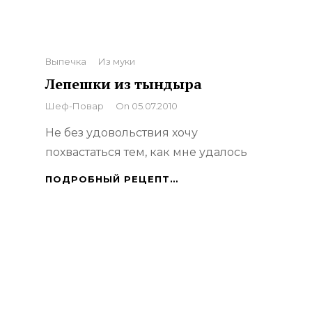
Categories
Выпечка
Из муки
Лепешки из тындыра
By
Шеф-Повар
On
05.07.2010
Не без удовольствия хочу
похвастаться тем, как мне удалось
ЛЕПЕШКИ
ПОДРОБНЫЙ РЕЦЕПТ…
ИЗ
ТЫНДЫРА