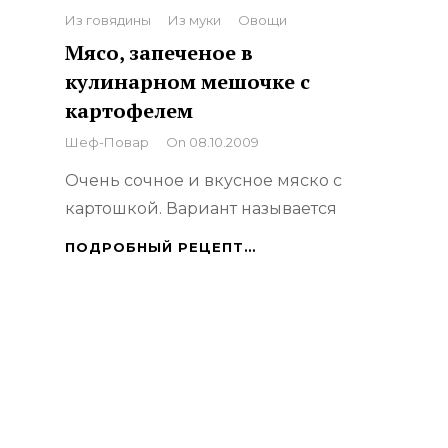
Из говядины
Из муки
Овощи
Мясо, запеченое в
кулинарном мешочке с
картофелем
By
Шеф-Повар
On
08.10.2009
Очень сочное и вкусное мяско с
картошкой. Вариант называется
МЯСО,
ПОДРОБНЫЙ РЕЦЕПТ…
ЗАПЕЧЕНОЕ
В
КУЛИНАРНОМ
МЕШОЧКЕ
С
КАРТОФЕЛЕМ