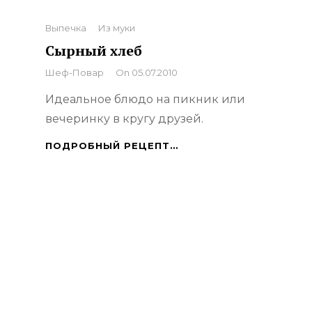
Categories
Выпечка
Из муки
Сырный хлеб
By
Шеф-Повар
On
05.07.2010
Идеальное блюдо на пикник или
вечеринку в кругу друзей.
СЫРНЫЙ
ПОДРОБНЫЙ РЕЦЕПТ…
ХЛЕБ