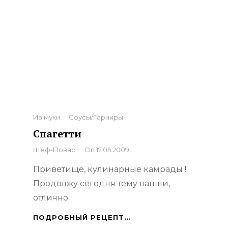
Categories
Из муки
Соусы/Гарниры
Спагетти
By
Шеф-Повар
On
17.05.2009
Приветище, кулинарные камрады !
Продолжу сегодня тему лапши,
отлично
СПАГЕТТИ
ПОДРОБНЫЙ РЕЦЕПТ…