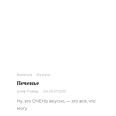
Categories
Выпечка
Из муки
Печенье
By
Шеф-Повар
On
05.07.2010
Ну, это ОЧЕНЬ вкусно, — это всё, что
могу