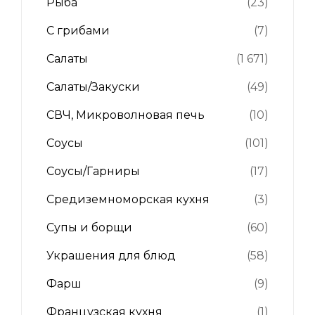
Рыба
(23)
С грибами
(7)
Салаты
(1 671)
Салаты/Закуски
(49)
СВЧ, Микроволновая печь
(10)
Соусы
(101)
Соусы/Гарниры
(17)
Средиземноморская кухня
(3)
Супы и борщи
(60)
Украшения для блюд
(58)
Фарш
(9)
Французская кухня
(1)