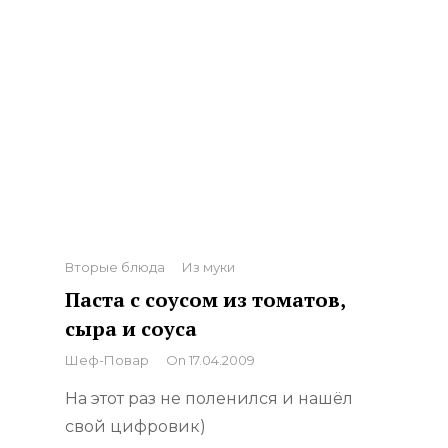
Categories
Вторые блюда
Из муки
Паста с соусом из томатов,
сыра и соуса
By
Шеф-Повар
On
17.04.2009
На этот раз не поленился и нашёл
свой цифровик)