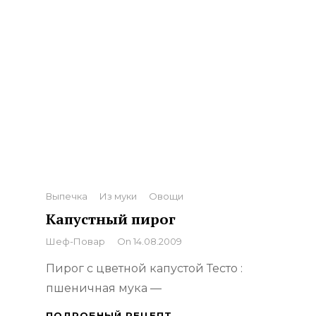
Categories
Выпечка
Из муки
Овощи
Капустный пирог
By
Шеф-Повар
On
14.08.2009
Пирог с цветной капустой Тесто :
пшеничная мука —
КАПУСТНЫЙ
ПОДРОБНЫЙ РЕЦЕПТ…