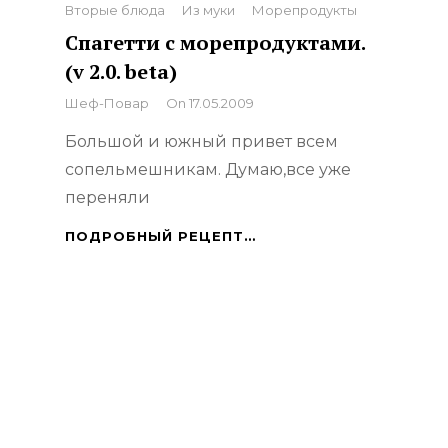
Categories
Вторые блюда
Из муки
Морепродукты
Спагетти с морепродуктами.
(v 2.0. beta)
By
Шеф-Повар
On
17.05.2009
Большой и южный привет всем
сопельмешникам. Думаю,все уже
переняли
СПАГЕТТИ
ПОДРОБНЫЙ РЕЦЕПТ…
С
МОРЕПРОДУКТАМИ.
(V
2.0.
BETA)