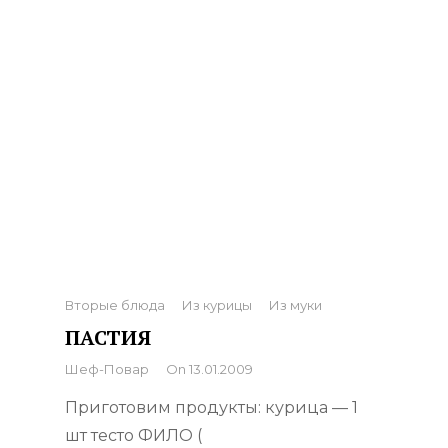
Categories
Вторые блюда
Из курицы
Из муки
ПАСТИЯ
By
Шеф-Повар
On
13.01.2009
Приготовим продукты: курица — 1
шт тесто ФИЛО (