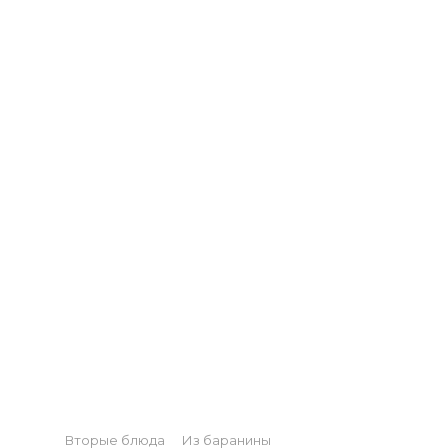
Categories
Вторые блюда
Из баранины