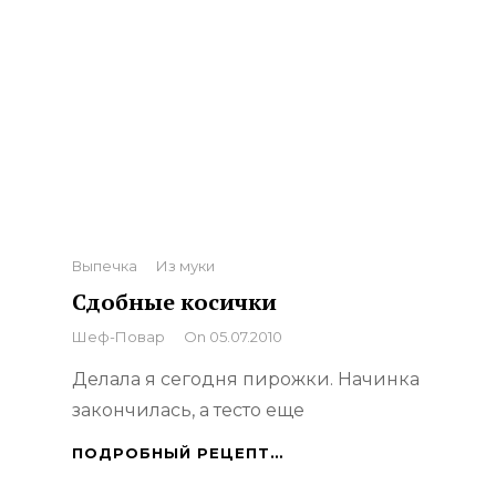
Categories
Выпечка
Из муки
Сдобные косички
By
Шеф-Повар
On
05.07.2010
Делала я сегодня пирожки. Начинка
закончилась, а тесто еще
СДОБНЫЕ
ПОДРОБНЫЙ РЕЦЕПТ…
КОСИЧКИ