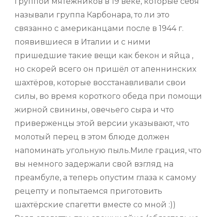
группой мятежников в 19 веке, которые себя
называли группа Карбонара, то ли это
связанно с американцами после в 1944 г.
появившиеся в Италии и с ними
пришедшие такие вещи как бекон и яйца ,
но скорей всего он пришёл от апеннинских
шахтёров, которые восстанавливали свои
силы, во время короткого обеда при помощи
жирной свинины, овечьего сыра и что
приверженцы этой версии указывают, что
молотый перец в этом блюде должен
напоминать угольную пыль.Миле грация, что
вы немного задержали свой взгляд на
преамбуле, а теперь опустим глаза к самому
рецепту и попытаемся приготовить
шахтёрские спагетти вместе со мной :))