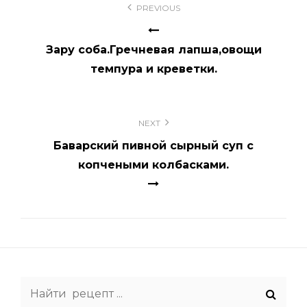
PREVIOUS
по
записям
Зару соба.Гречневая лапша,овощи
темпура и креветки.
NEXT
Баварский пивной сырный суп с
копчеными колбасками.
Search
for: