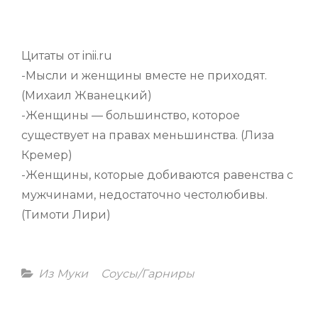
Цитаты от inii.ru
-Мысли и женщины вместе не приходят.
(Михаил Жванецкий)
-Женщины — большинство, которое
существует на правах меньшинства. (Лиза
Кремер)
-Женщины, которые добиваются равенства с
мужчинами, недостаточно честолюбивы.
(Тимоти Лири)
Categories
Из Муки
Соусы/Гарниры
Навигация