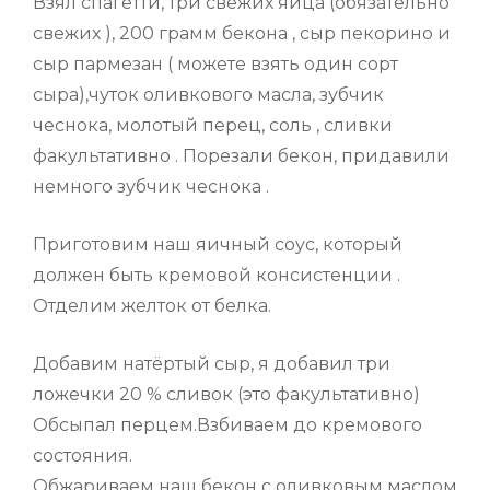
Взял спагетти, три свежих яйца (обязательно
свежих ), 200 грамм бекона , сыр пекорино и
сыр пармезан ( можете взять один сорт
сыра),чуток оливкового масла, зубчик
чеснока, молотый перец, соль , сливки
факультативно . Порезали бекон, придавили
немного зубчик чеснока .
Приготовим наш яичный соус, который
должен быть кремовой консистенции .
Отделим желток от белка.
Добавим натёртый сыр, я добавил три
ложечки 20 % сливок (это факультативно)
Обсыпал перцем.Взбиваем до кремового
состояния.
Обжариваем наш бекон с оливковым маслом