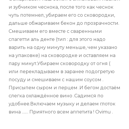
и зубчиком чеснока, после того как чеснок
чуть потемнел, убираем его со сковородки,
дальше обжариваем бекон до прозрачности.
Смешиваем его вместе с сваренными
спагетти аль денте (тип : для этого надо
варить на одну минуту меньше, чем указано
на упаковке) на сковородке и оставляем на
пару минут.Убираем сковородку от огня (
или перекладываем в заранее подогретую
посуду и смешиваем с нашим соусом .
Присыпем сыром и перцем .И бегом достаём
слегка охлаждённое вино .Садимся по
удобнее.Включаем музыку и делаем глоток
вина …… Приятного всем аппетита ! Ovimu .