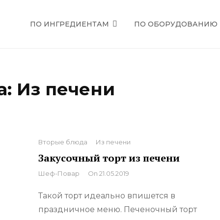
ПО ИНГРЕДИЕНТАМ
ПО ОБОРУДОВАНИЮ
ЕЦЕПТЫ
а:
Из печени
Categories
Вторые блюда
Из печени
Закусочный торт из печени
By
Шеф-Повар
On
21.05.2019
Такой торт идеально впишется в
праздничное меню. Печеночный торт