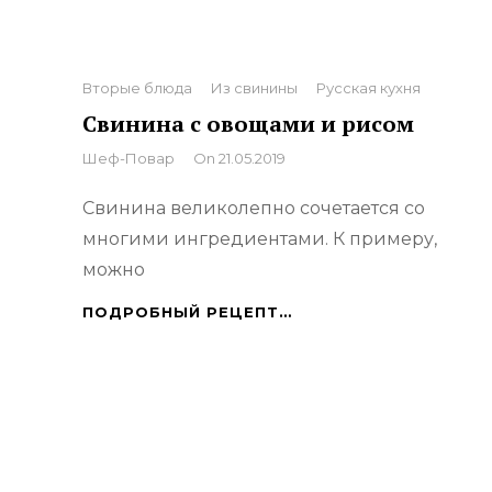
Categories
Вторые блюда
Из свинины
Русская кухня
Свинина с овощами и рисом
By
Шеф-Повар
On
21.05.2019
Свинина великолепно сочетается со
многими ингредиентами. К примеру,
можно
СВИНИНА
ПОДРОБНЫЙ РЕЦЕПТ…
С
ОВОЩАМИ
И
РИСОМ