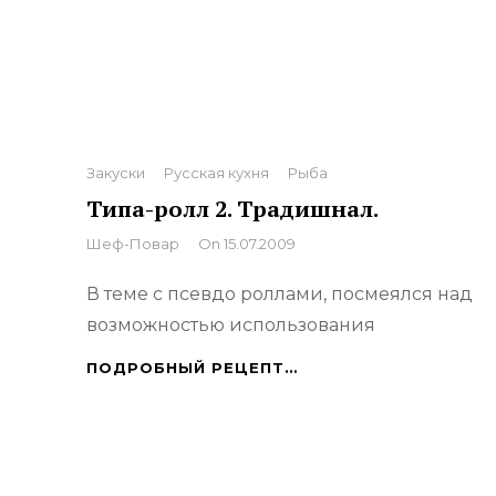
М!
Categories
Закуски
Русская кухня
Рыба
Типа-ролл 2. Традишнал.
By
Шеф-Повар
On
15.07.2009
В теме с псевдо роллами, посмеялся над
возможностью использования
ТИПА-
ПОДРОБНЫЙ РЕЦЕПТ…
РОЛЛ
2.
ТРАДИШНАЛ.