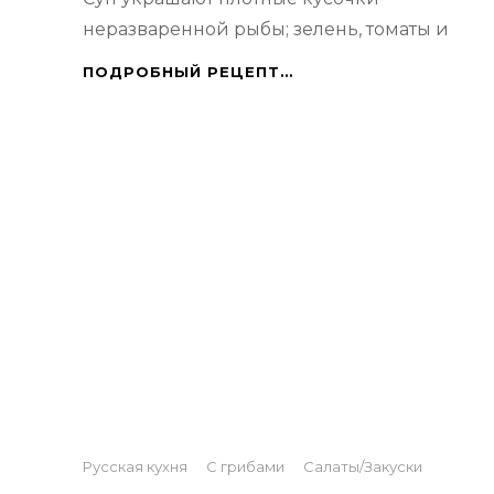
неразваренной рыбы; зелень, томаты и
РЫБНЫЙ
ПОДРОБНЫЙ РЕЦЕПТ…
СУП
Categories
Русская кухня
С грибами
Салаты/Закуски