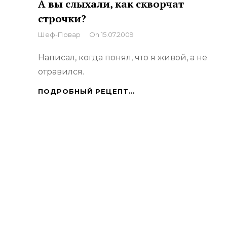
А вы слыхали, как скворчат
строчки?
By
Шеф-Повар
On
15.07.2009
Написал, когда понял, что я живой, а не
отравился.
А
ПОДРОБНЫЙ РЕЦЕПТ…
ВЫ
СЛЫХАЛИ,
КАК
СКВОРЧАТ
СТРОЧКИ?