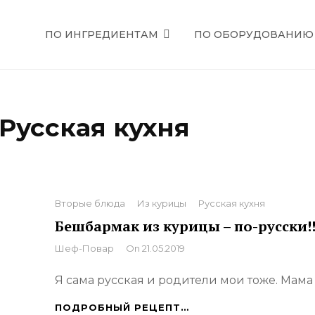
ПО ИНГРЕДИЕНТАМ
ПО ОБОРУДОВАНИЮ
ЕЦЕПТЫ
Русская кухня
Categories
Вторые блюда
Из курицы
Русская кухня
Бешбармак из курицы – по-русски!!
By
Шеф-Повар
On
21.05.2019
Я сама русская и родители мои тоже. Мама
БЕШБАРМАК
ПОДРОБНЫЙ РЕЦЕПТ…