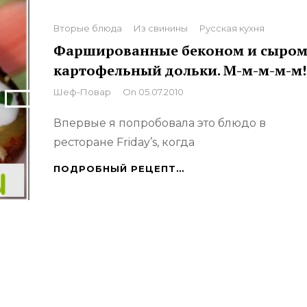
Categories
Вторые блюда
Из свинины
Русская кухня
Фаршированные беконом и сыро
картофельный дольки. М-м-м-м-м!
By
Шеф-Повар
On
05.07.2010
Впервые я попробовала это блюдо в
ресторане Friday’s, когда
ФАРШИРОВАННЫЕ
ПОДРОБНЫЙ РЕЦЕПТ…
БЕКОНОМ
И
СЫРОМ
КАРТОФЕЛЬНЫЙ
ДОЛЬКИ.
М-
М-
М-
М-