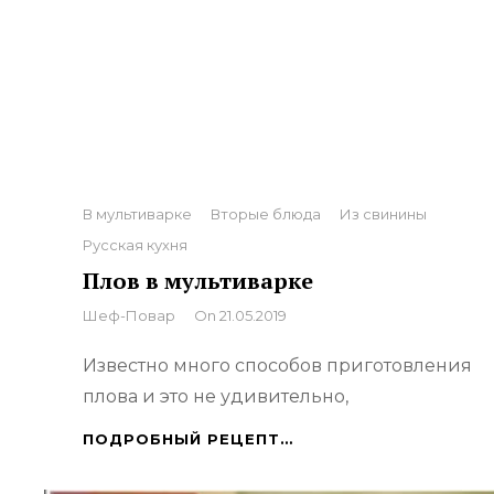
Categories
В мультиварке
Вторые блюда
Из свинины
Русская кухня
Плов в мультиварке
By
Шеф-Повар
On
21.05.2019
Известно много способов приготовления
плова и это не удивительно,
ПЛОВ
ПОДРОБНЫЙ РЕЦЕПТ…
В
МУЛЬТИВАРКЕ