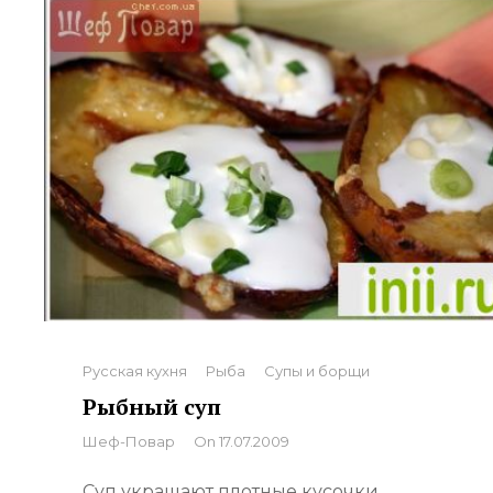
Categories
Русская кухня
Рыба
Супы и борщи
Рыбный суп
By
Шеф-Повар
On
17.07.2009
Суп украшают плотные кусочки