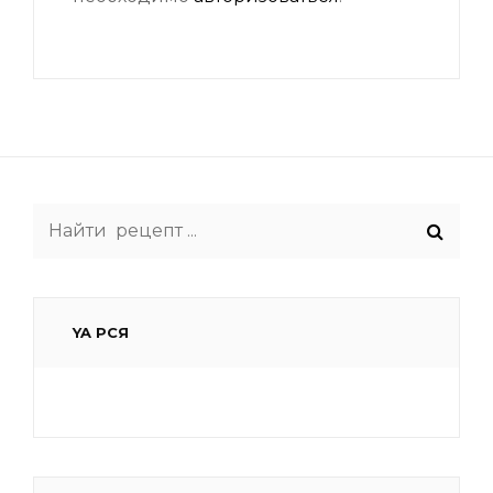
Search
for:
YA РСЯ