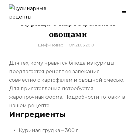
Skip
to
Курица с картофелем и
content
овощами
By
Шеф-Повар
On
21.05.2019
Для тех, кому нравятся блюда из курицы,
предлагается рецепт ее запекания
совместно с картофелем и овощной смесью.
Для приготовления потребуется
жаропрочная форма. Подробности готовки в
нашем рецепте.
Ингредиенты
Куриная грудка – 300 г