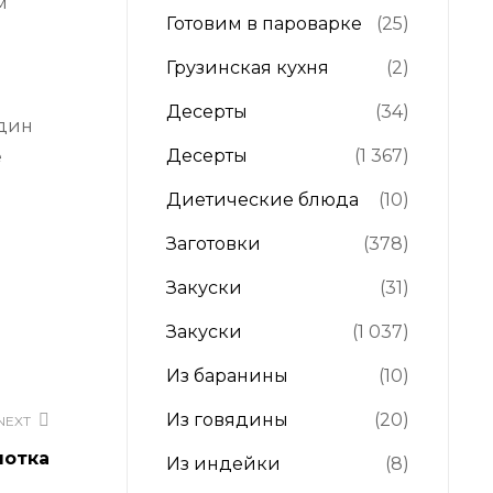
м
Готовим в пароварке
(25)
Грузинская кухня
(2)
Десерты
(34)
один
Десерты
(1 367)
Диетические блюда
(10)
Заготовки
(378)
Закуски
(31)
Закуски
(1 037)
Из баранины
(10)
Из говядины
(20)
NEXT
лотка
Из индейки
(8)