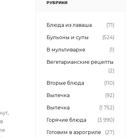
РУБРИКИ
Блюда из лаваша
(71)
Бульоны и супы
(524)
В мультиварке
(1)
Вегетарианские рецепты
(2)
Вторые блюда
(110)
Выпечка
(92)
Выпечка
(1 752)
ут,
Горячие блюда
(3 990)
 в
ля
Готовим в аэрогриле
(27)