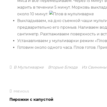
мяса и все перемешиваем. Через 15 минут
жарить в течении 5 минут. Морковь выкла
около 10 минут.
Выкладываем, на дно съемной чаши мульти
предварительно его промыв. Наливаем воду
сантиметр. Разглаживаем поверхность и вс
Устанавливаем у мультиварки режим «Плов
Готовим около одного часа. Плов готов. При
Categories
В Мультиварке
Вторые Блюда
Из Свинины
Навигация
по
PREVIOUS
записям
Пирожки с капустой