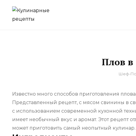
Skip
to
для домашнего приготовления
КУЛИНАРНЫЕ Р
content
Плов в
By
Шеф-По
Известно много способов приготовления плова 
Представленный рецепт, с мясом свинины в сво
с использованием современной кухонной техн
имеет необычный вкус и аромат. Этот рецепт отл
может приготовить самый неопытный кулинар.