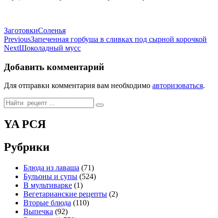
Categories
Tags
Заготовки
Соленья
Навигация
Previous
Запечeнная горбуша в сливках под сырной корочкой
Next
Шоколадный мусс
по
записям
Добавить комментарий
Для отправки комментария вам необходимо
авторизоваться
.
Search
for:
YA РСЯ
Рубрики
Блюда из лаваша
(71)
Бульоны и супы
(524)
В мультиварке
(1)
Вегетарианские рецепты
(2)
Вторые блюда
(110)
Выпечка
(92)