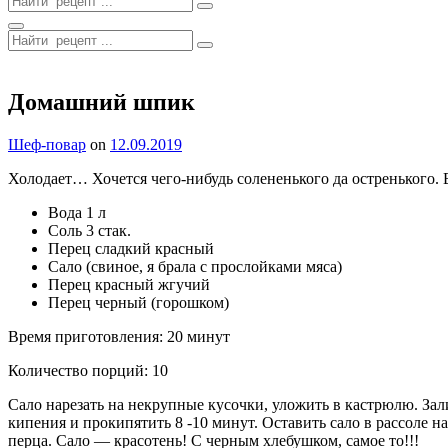
for:
Search
Search
for:
Site
Overlay
Домашний шпик
By
Шеф-повар
on
12.09.2019
Холодает… Хочется чего-нибудь солененького да остренького.
Вода 1 л
Соль 3 стак.
Перец сладкий красный
Сало (свиное, я брала с прослойками мяса)
Перец красный жгучий
Перец черный (горошком)
Время приготовления: 20 минут
Количество порций: 10
Сало нарезать на некрупные кусочки, уложить в кастрюлю. Зали
кипения и прокипятить 8 -10 минут. Оставить сало в рассоле н
перца. Сало — красотень! С черным хлебушком, самое то!!!