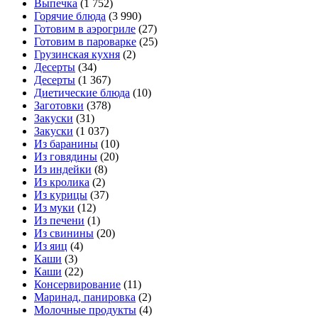
Выпечка
(1 752)
Горячие блюда
(3 990)
Готовим в аэрогриле
(27)
Готовим в пароварке
(25)
Грузинская кухня
(2)
Десерты
(34)
Десерты
(1 367)
Диетические блюда
(10)
Заготовки
(378)
Закуски
(31)
Закуски
(1 037)
Из баранины
(10)
Из говядины
(20)
Из индейки
(8)
Из кролика
(2)
Из курицы
(37)
Из муки
(12)
Из печени
(1)
Из свинины
(20)
Из яиц
(4)
Каши
(3)
Каши
(22)
Консервирование
(11)
Маринад, панировка
(2)
Молочные продукты
(4)