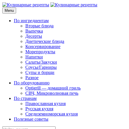
Skip
to
Menu
Кулинарные рецепты
для домашнего приготовления
content
По ингредиентам
Вторые блюда
Выпечка
Десерты
Диетические блюда
Консервирование
Морепродукты
Напитки
Салаты/Закуски
Соусы/Гарниры
Супы и борщи
Разное
По оборудованию
Optigrill — домашний гриль
СВЧ, Микроволновая печь
По странам
Православная кухня
Русская кухня
Средиземноморская кухня
Полезные советы
Search