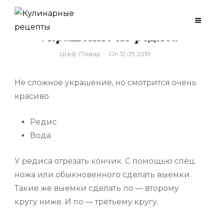
Skip
to
Украшение из редиса
content
By
Шеф-Повар
On
12.09.2019
Не сложное украшение, но смотрится очень
красиво.
Редис
Вода
У редиса отрезать кончик. С помощью спец.
ножа или обыкновенного сделать выемки.
Такие же выемки сделать по — второму
кругу ниже. И по — третьему кругу.