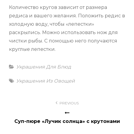
Количество кругов зависит от размера
редиса и вашего желания. Положить редис в
холодную воду, чтобы «лепестки»
раскрылись. Можно использовать нож для
чистки рыбы. С помощью него получаются
круглые лепестки.
Categories
Украшения Для Блюд
Tags
Украшения Из Овощей
Навигация
PREVIOUS
по
записям
Суп-пюре «Лучик солнца» с крутонами