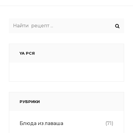
Search
for:
YA РСЯ
РУБРИКИ
Блюда из лаваша
(71)