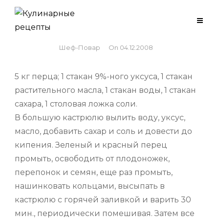
Skip
to
САЛАТ ИЗ ПЕРЦА
content
By
Шеф-Повар
On
04.12.2008
5 кг перца; 1 стакан 9%-ного уксуса, 1 стакан
растительного масла, 1 стакан воды, 1 стакан
сахара, 1 столовая ложка соли.
В большую кастрюлю вылить воду, уксус,
масло, добавить сахар и соль и довести до
кипения. Зеленый и красный перец
промыть, освободить от плодоножек,
перепонок и семян, еще раз промыть,
нашинковать кольцами, высыпать в
кастрюлю с горячей заливкой и варить 30
мин., периодически помешивая. Затем все