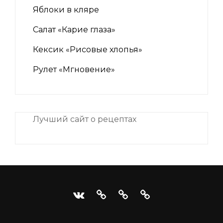
Яблоки в кляре
Салат «Карие глаза»
Кексик «Рисовые хлопья»
Рулет «Мгновение»
Лучший сайт о рецептах
iNii.ru
instagram
facebook
Связаться
VK
с