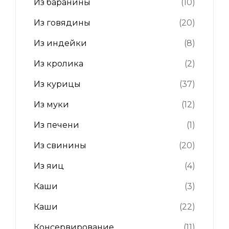
Из баранины
(10)
Из говядины
(20)
Из индейки
(8)
Из кролика
(2)
Из курицы
(37)
Из муки
(12)
Из печени
(1)
Из свинины
(20)
Из яиц
(4)
Каши
(3)
Каши
(22)
Консервирование
(11)