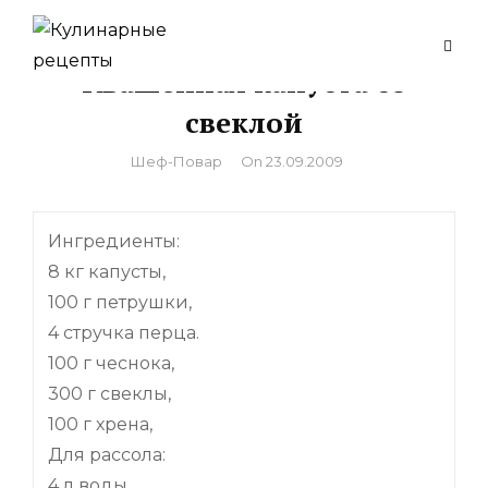
Skip
to
Квашенная капуста со
content
свеклой
By
Шеф-Повар
On
23.09.2009
Ингредиенты:
8 кг капусты,
100 г петрушки,
4 стручка перца.
100 г чеснока,
300 г свеклы,
100 г хрена,
Для рассола:
4 л воды,