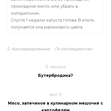
прохладное место, или убрать в
холодильник.
Спустя 1 неделю капуста готова. В итоге,
получается она малинового цвета.
Categories
Консервирование
По Ингредиентам
Навигация
PREVIOUS
по
Бутербродика?
записям
NEXT
Мясо, запеченое в кулинарном мешочке с
картофелем