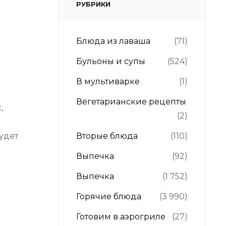
РУБРИКИ
Блюда из лаваша
(71)
Бульоны и супы
(524)
В мультиварке
(1)
Вегетарианские рецепты
,
(2)
удет
Вторые блюда
(110)
Выпечка
(92)
Выпечка
(1 752)
Горячие блюда
(3 990)
Готовим в аэрогриле
(27)