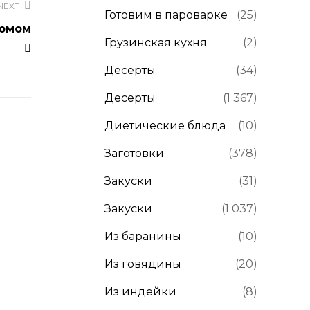
NEXT
Готовим в пароварке
(25)
зюмом
Грузинская кухня
(2)
Десерты
(34)
Десерты
(1 367)
Диетические блюда
(10)
Заготовки
(378)
Закуски
(31)
Закуски
(1 037)
Из баранины
(10)
Из говядины
(20)
Из индейки
(8)