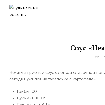
Skip
to
для домашнего приготовления
КУЛИНАРНЫЕ Р
content
Соус «Не
By
Шеф-По
Нежный грибной соус с легкой сливочной нотк
сегодня ужился на тарелочке с картофелем…
Грибы 100 г
Цуккини 100 г
Лук репчатый 1 шт