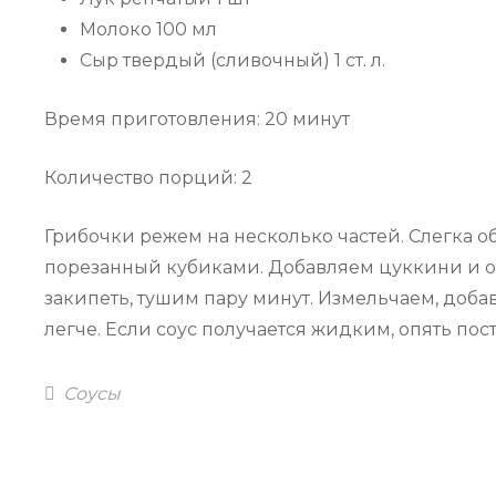
Молоко 100 мл
Сыр твердый (сливочный) 1 ст. л.
Время приготовления: 20 минут
Количество порций: 2
Грибочки режем на несколько частей. Слегка о
порезанный кубиками. Добавляем цуккини и о
закипеть, тушим пару минут. Измельчаем, добав
легче. Если соус получается жидким, опять пос
Categories
Соусы
Навигация