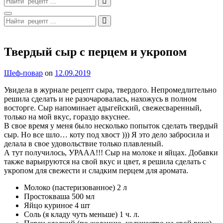
for:
Search
Search
for:
Site
Overlay
Твердый сыр с перцем и укропом
By
Шеф-повар
on
12.09.2019
Увидела в журнале рецепт сыра, твердого. Непромедлительно
решила сделать и не разочаровалась, нахожусь в полном
восторге. Сыр напоминает адыгейский, свежесваренный,
только на мой вкус, гораздо вкуснее.
В свое время у меня было несколько попыток сделать твердый
сыр. Но все шло… коту под хвост ))) Я это дело забросила и
делала в свое удовольствие только плавленый.
А тут получилось, УРААА!!! Сыр на молоке и яйцах. Добавки
также варьируются на свой вкус и цвет, я решила сделать с
укропом для свежести и сладким перцем для аромата.
Молоко (пастеризованное) 2 л
Простокваша 500 мл
Яйцо куриное 4 шт
Соль (я кладу чуть меньше) 1 ч. л.