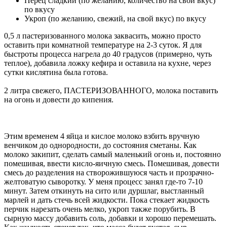
Перец сладкий (по желанию, количество на свой вкус)
по вкусу
Укроп (по желанию, свежий, на свой вкус) по вкусу
0,5 л пастеризованного молока заквасить, можно просто
оставить при комнатной температуре на 2-3 суток. Я для
быстроты процесса нагрела до 40 градусов (примерно, чуть
теплое), добавила ложку кефира и оставила на кухне, через
сутки кислятина была готова.
2 литра свежего, ПАСТЕРИЗОВАННОГО, молока поставить
на огонь и довести до кипения.
Этим временем 4 яйца и кислое молоко взбить вручную
венчиком до однородности, до состояния сметаны. Как
молоко закипит, сделать самый маленький огонь и, постоянно
помешивая, ввести кисло-яичную смесь. Помешивая, довести
смесь до разделения на створожившуюся часть и прозрачно-
желтоватую сыворотку. У меня процесс занял где-то 7-10
минут. Затем откинуть на сито или дуршлаг, выстланный
марлей и дать стечь всей жидкости. Пока стекает жидкость
перчик нарезать очень мелко, укроп также порубить. В
сырную массу добавить соль, добавки и хорошо перемешать.