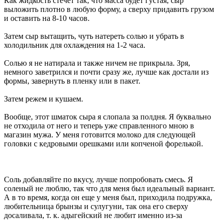
Как жидкость стечет так, что масса будет густая, сыр
выложить плотно в любую форму, а сверху придавить грузом
и оставить на 8-10 часов.
Затем сыр вытащить, чуть натереть солью и убрать в
холодильник для охлаждения на 1-2 часа.
Солью я не натирала и также ничем не прикрыла. Зря,
немного заветрился и почти сразу же, лучше как достали из
формы, завернуть в пленку или в пакет.
Затем режем и кушаем.
Вообще, этот шматок сыра я слопала за полдня. Я буквально
не отходила от него и теперь уже справленного мною в
магазин мужа. У меня готовится молоко для следующей
головки с кедровыми орешками или копченой форелькой.
Соль добавляйте по вкусу, лучше попробовать смесь. Я
соленый не люблю, так что для меня был идеальный вариант.
А в то время, когда он еще у меня был, приходила подружка,
любительница брынзы и сулугуни, так она его сверху
досаливала, т. к. адыгейский не любит именно из-за