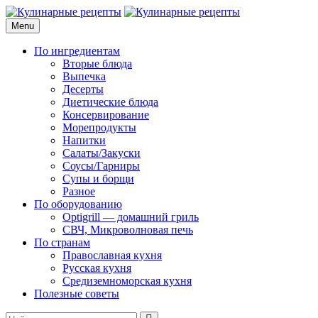
Skip
to
Menu
Кулинарные рецепты
для домашнего приготовления
content
По ингредиентам
Вторые блюда
Выпечка
Десерты
Диетические блюда
Консервирование
Морепродукты
Напитки
Салаты/Закуски
Соусы/Гарниры
Супы и борщи
Разное
По оборудованию
Optigrill — домашний гриль
СВЧ, Микроволновая печь
По странам
Православная кухня
Русская кухня
Средиземноморская кухня
Полезные советы
Search