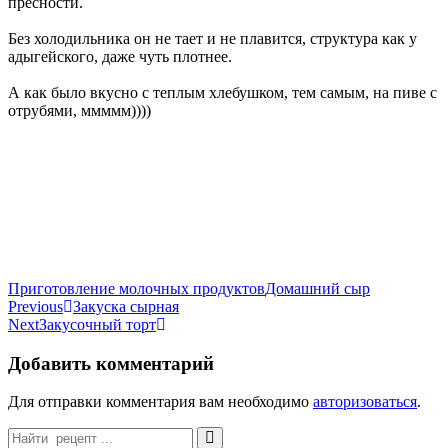
пресности.
Без холодильника он не тает и не плавится, структура как у
адыгейского, даже чуть плотнее.
А как было вкусно с теплым хлебушком, тем самым, на пиве с
отрубями, ммммм))))
Categories
Tags
Приготовление молочных продуктов
Домашний сыр
Навигация
Previous
Закуска сырная
Next
Закусочный торт
по
записям
Добавить комментарий
Для отправки комментария вам необходимо
авторизоваться
.
Search