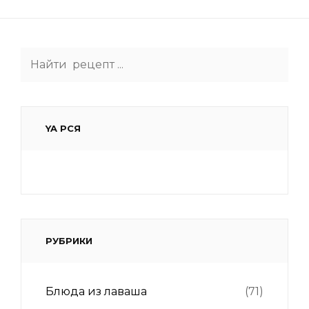
Search
for:
YA РСЯ
РУБРИКИ
Блюда из лаваша
(71)