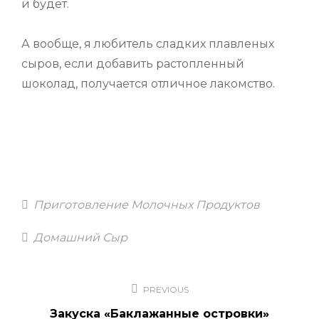
и будет.
А вообще, я любитель сладких плавленых
сыров, если добавить растопленный
шоколад, получается отличное лакомство.
Categories
Приготовление Молочных Продуктов
Tags
Домашний Сыр
Навигация
PREVIOUS
по
Закуска «Баклажанные островки»