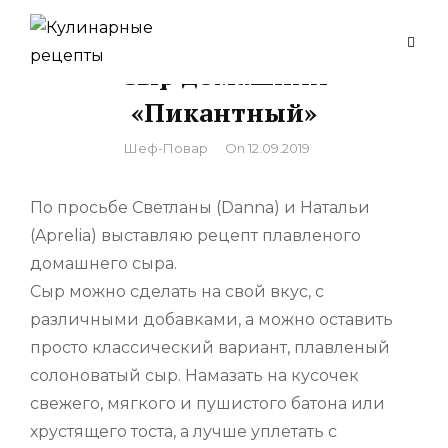
Skip
to
Сыр домашний
content
«Пикантный»
By
Шеф-Повар
On
12.09.2019
По просьбе Светланы (Danna) и Натальи
(Aprelia) выставляю рецепт плавленого
домашнего сыра.
Сыр можно сделать на свой вкус, с
различными добавками, а можно оставить
просто классический вариант, плавленый
солоноватый сыр. Намазать на кусочек
свежего, мягкого и пушистого батона или
хрустящего тоста, а лучше уплетать с