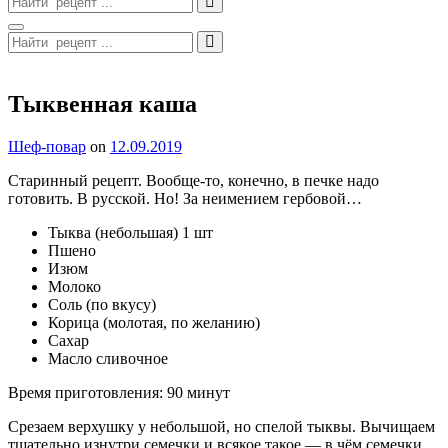
for:
Search
Search
for:
Site
Overlay
Тыквенная каша
By
Шеф-повар
on
12.09.2019
Старинный рецепт. Вообще-то, конечно, в печке надо
готовить. В русской. Но! За неимением гербовой…
Тыква (небольшая) 1 шт
Пшено
Изюм
Молоко
Соль (по вкусу)
Корица (молотая, по желанию)
Сахар
Масло сливочное
Время приготовления: 90 минут
Срезаем верхушку у небольшой, но спелой тыквы. Вычищаем
тщательно изнутри семечки и всякое такое — в чём семечки