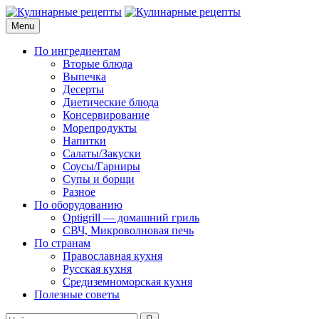
Skip
to
Menu
Кулинарные рецепты
для домашнего приготовления
content
По ингредиентам
Вторые блюда
Выпечка
Десерты
Диетические блюда
Консервирование
Морепродукты
Напитки
Салаты/Закуски
Соусы/Гарниры
Супы и борщи
Разное
По оборудованию
Optigrill — домашний гриль
СВЧ, Микроволновая печь
По странам
Православная кухня
Русская кухня
Средиземноморская кухня
Полезные советы
Search