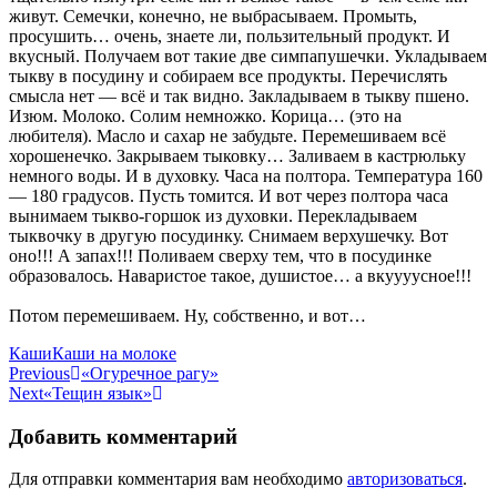
живут. Семечки, конечно, не выбрасываем. Промыть,
просушить… очень, знаете ли, пользительный продукт. И
вкусный. Получаем вот такие две симпапушечки. Укладываем
тыкву в посудину и собираем все продукты. Перечислять
смысла нет — всё и так видно. Закладываем в тыкву пшено.
Изюм. Молоко. Солим немножко. Корица… (это на
любителя). Масло и сахар не забудьте. Перемешиваем всё
хорошенечко. Закрываем тыковку… Заливаем в кастрюльку
немного воды. И в духовку. Часа на полтора. Температура 160
— 180 градусов. Пусть томится. И вот через полтора часа
вынимаем тыкво-горшок из духовки. Перекладываем
тыквочку в другую посудинку. Снимаем верхушечку. Вот
оно!!! А запах!!! Поливаем сверху тем, что в посудинке
образовалось. Наваристое такое, душистое… а вкуууусное!!!
Потом перемешиваем. Ну, собственно, и вот…
Categories
Tags
Каши
Каши на молоке
Навигация
Previous
«Огуречное рагу»
Next
«Тещин язык»
по
записям
Добавить комментарий
Для отправки комментария вам необходимо
авторизоваться
.