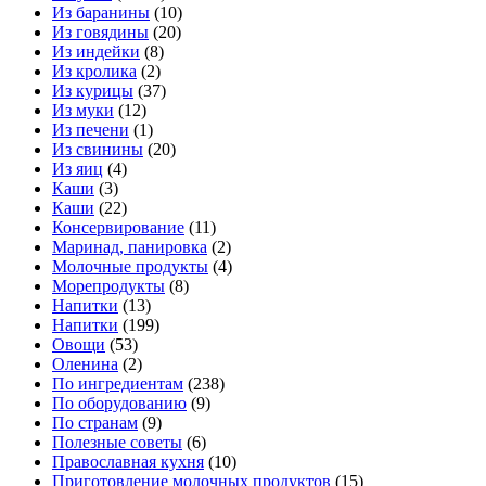
Из баранины
(10)
Из говядины
(20)
Из индейки
(8)
Из кролика
(2)
Из курицы
(37)
Из муки
(12)
Из печени
(1)
Из свинины
(20)
Из яиц
(4)
Каши
(3)
Каши
(22)
Консервирование
(11)
Маринад, панировка
(2)
Молочные продукты
(4)
Морепродукты
(8)
Напитки
(13)
Напитки
(199)
Овощи
(53)
Оленина
(2)
По ингредиентам
(238)
По оборудованию
(9)
По странам
(9)
Полезные советы
(6)
Православная кухня
(10)
Приготовление молочных продуктов
(15)